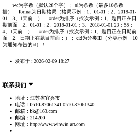
wc为字数（默认28个字）； nl为条数（最多10条数
据）； format为日期格局（格局示例：1、01-01；2、2018-01-
01；3、1天前：）； order为排序（挨次示例：1、题目正在日
期前面；2、01-01；2、2018-01-01；3、2018-01-01 23：55；
4、1天前：）； order为排序（挨次示例：1、题目正在日期前
面；2、日期正在题目前面：）； cid为分类ID（分类示例：10
为通知布告的id）！
发布于 : 2026-02-09 18:27
联系我们
地址：江苏省宜兴市
电话：0510-87061341 0510-87061340
邮箱：bk@163.com
邮编：214200
网址：http://www.winwin-art.com