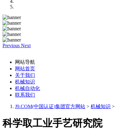
Previous
Next
网站导航
网站首页
关于我们
机械知识
机械自动化
联系我们
J9.COM(中国认证)集团官方网站
>
机械知识
>
科学取工业手艺研究院