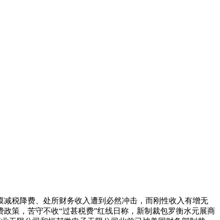
模减税降费、处所财务收入遭到必然冲击，而刚性收入有增无
政策，苦守不收“过甚税费”红线日称，新制裁包罗衡水元展商