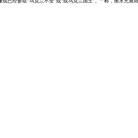
或已经参取“乌克兰不变”或“或乌克兰国土”。“”称，衡水元