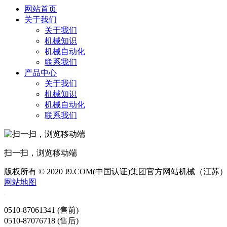
网站首页
关于我们
关于我们
机械知识
机械自动化
联系我们
产品中心
关于我们
机械知识
机械自动化
联系我们
扫一扫，浏览移动端
版权所有 © 2020 J9.COM(中国认证)集团官方网站机械（江
网站地图
0510-87061341 (售前)
0510-87076718 (售后)