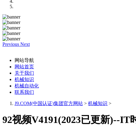
Previous
Next
网站导航
网站首页
关于我们
机械知识
机械自动化
联系我们
J9.COM(中国认证)集团官方网站
>
机械知识
>
92视频V4191(2023已更新)--I