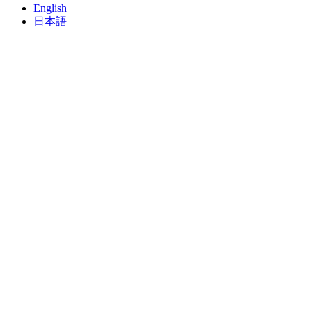
English
日本語