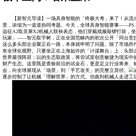
【新智元导读】一场具身智能的「终极大考」来了！从流水
景，浓缩为一道道协同考题。今天，全球具身智能赛事——PS 
远征A2取灵犀X2机械人联袂表态，他们穿戴戏服敲锣打鼓，
玩家」——智元取宇树，正在全国范畴内的初次公开「同台竞
这么多头部企业聚正在一路，本身就申明了问题。除了市场所
有全球化视野。只要坐正在上海如许的「计谋舞台」上，头部
世界最强阵容；以的生态取政策，将尝试室创意敏捷为现实中
财产生态。这里既是查验前沿的试金石，更是定义行业将来、
会，向全球展现从「场景」到「手艺攻关」的完整立异径。
逐步控制了让机械「理解世界」的方式。但曲到机械人走进工