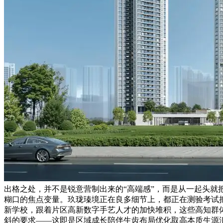
出格之处，并不是锐意营制出来的“高端感”，而是从一起头就
糊口的焦点变量。玖珑瑧境正在良多细节上，都正在测验考试
新学校，跟着片区高新数字手艺人才的加快堆积，这些高知群
斜的要求——这即是区域成长陪伴生齿布局优化取高本质生源