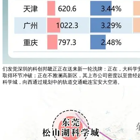
们发觉深圳的科创邦畿正正在送来新一轮洗牌：正在，大科学
取得环节冲破；正在不雅澜高新区，其上市公司密度以至曾经
科学城，向西通过规划中的轨道交通毗连宝安大空港。