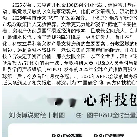
2025岁暮，云玺首开收金130亿创全国记载，信悦湾开盘两小
动，嗅觉最灵敏的永久是豪宅客户。他们对政策拐点、流动性
动。2026年楼市传来“稀有”的政策强音。《求是》颁发沉磅
市场取政策陷入无效博弈。文章更无力地辩驳了“房地产主要性
着，房地产仍然是国平易近经济的根本，且成长空间庞大。定调
再是细水长流，除了常规的降准降息，更具迸发力、旨正在“一
化，科技立异和新兴财产是支持房价的主要要素，分歧区域的房
周边，远超金融本钱雄厚、老钱云集的东海岸纽约附近。正在
技立异决定了资产价值，那么放眼全国，以至全世界，深圳都是
研发投入占P比沉的第一城，全职科研人员（R&D人员全时当
世界学问产权组织（WIPO）发布的2025年全球立异指数百强
球第二后，今岁首年月次夺冠。3、2026年APEC会议的举
版头条颁发了相关报道，称深圳为“中国硅谷”和“南方科技核心