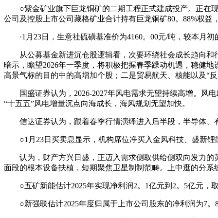
○紫金矿业旗下巨龙铜矿的二期工程正式建成投产。正在现有1
公司及控股上市公司藏格矿业合计持有巨龙铜矿80。88%权益，
·1月23日，生意社硫磺基准价为4160。00元/吨，较本月初的3
从公募基金新进沉仓股逻辑看，次要环绕社会成长趋向和行业
暗示，瞻望2026年一季度，将积极把握春季躁动机遇，稳健
高景气标的目的中的高增加个股；二是贸易航天、核能以及“反
国盛证券认为，2026-2027年风电需求无望持续高增。风
“十五五”风电增量沉点向海成长，海风规划无望加快。
信达证券认为，跟着春季行情演绎进入后半段，半导体、有
○1月23日买卖息显示，机构席位净买入金风科技、盛新锂
认为，财产方兴日盛，正迈入需求侧取供给侧双向发力的黄
面段的根本设备扶植，短期聚焦卫星制制范畴。上中逛的分系
○五矿新能估计2025年实现净利润2。1亿元到2。5亿元
○新强联估计2025年度归属于上市公司股东的净利润为7。80亿元