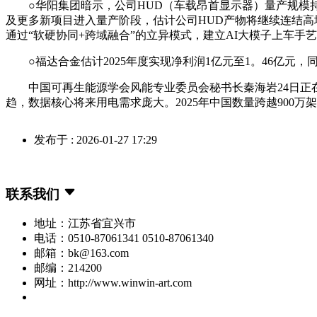
○华阳集团暗示，公司HUD（车载昂首显示器）量产规模持续
及更多新项目进入量产阶段，估计公司HUD产物将继续连结高
通过“软硬协同+跨域融合”的立异模式，建立AI大模子上车手
○福达合金估计2025年度实现净利润1亿元至1。46亿元，同比增
中国可再生能源学会风能专业委员会秘书长秦海岩24日正在2
趋，数据核心将来用电需求庞大。2025年中国数量跨越900万架
发布于 : 2026-01-27 17:29
联系我们
地址：江苏省宜兴市
电话：0510-87061341 0510-87061340
邮箱：bk@163.com
邮编：214200
网址：http://www.winwin-art.com