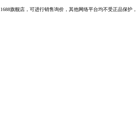
和1688旗舰店，可进行销售询价，其他网络平台均不受正品保护，