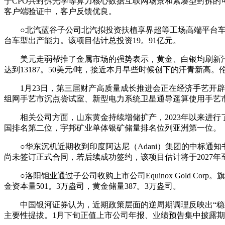
于CPO共封拆光学等算力核心数据互联网场景和紧凑型封拆的可
客户端验证中，客户反馈优良。
○北汽蓝谷子公司北汽拟投资扶植享界超等工场高端平台车型财
台车型出产能力。该项目估计总投资19。91亿元。
美元走弱帮推了金属市场的强势表示，黄金、白银均刷新汗青新高
达到13187。50美元/吨，接近本月早些时候创下的汗青新高。
1月23日，第三届财产高质量成长推进会正在经济手艺开辟
组网手艺市沉点尝试室、新型电力系统卫星通导遥算使用手艺市沉
相关公司方面，山东黄金持续增储扩产，2023年以来进行
国排名第二位，宇邦矿业单体银矿储量排名位列亚洲第一位。
○华东沉机近期收到印度阿达尼（Adani）集团的中标通知
尚未签订正式合同，若后续成功签约，该项目估计将于2027年至
○洛阳钼业通过子公司收购上市公司Equinox Gold Corp
金资本量501。3万盎司，黄金储量387。3万盎司。
中国银河证券认为，近期政策层面的逆周期调理反映出“稳字
主要性提拔。1月下旬正值上市公司年报、业绩预告集中披露