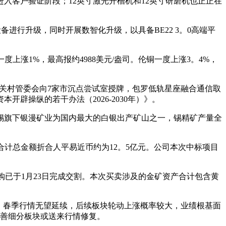
进入客户验证阶段；12英寸激光开槽机和12英寸研磨机也正正在
行升级，同时开展数智化升级，以具备BE22 3。0高端平
涨1%，最高报约4988美元/盎司。伦铜一度上涨3。4%，
关村管委会向7家市沉点尝试室授牌，包罗低轨星座融合通信取
辟操纵的若干办法（2026-2030年）》。
锡旗下银漫矿业为国内最大的白银出产矿山之一，锡精矿产量全
计总金额折合人平易近币约为12。5亿元。公司本次中标项目
益。本次收购已于1月23日完成交割。本次买卖涉及的金矿资产合计包含黄
，春季行情无望延续，后续板块轮动上涨概率较大，业绩根基面
改善细分板块或送来行情修复。