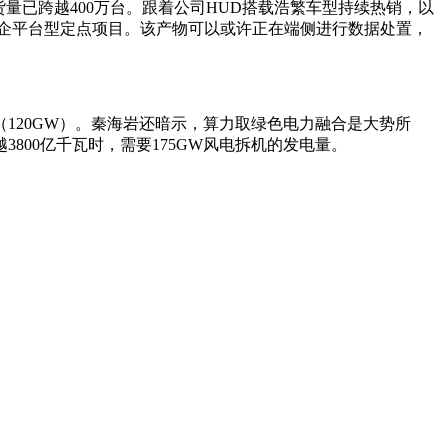
量已跨越400万台。跟着公司HUD搭载浩繁车型持续热销，以
车企平台型定点项目。该产物可以或许正在端侧进行数据处置，
120GW）。秦海岩还暗示，算力取绿色电力融合是大势所
越3800亿千瓦时，需要175GW风电拆机的发电量。