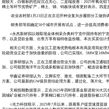
能较大，白银标的也应沉点关心。二是端改善：2025年氧化
稀土等环节劣势矿产，稀土、锑、钨板块或有更好表示。四是
·农业农村部1月23日正在京召开种业复兴步履部分工做协
·财务部等拟确定50个城市开展有试点，进一步提高消费者
○永杰新材拟以领取现金体例采办奥科宁克中国持有的宁克秦皇岛
币，以及贷款金额、出售方享有福特收益份额。本次买卖估计
相关公司方面，大金沉工是海优势电根本布局及塔筒处理方案范畴的
轮箱营业正处于加快放量的阶段，公司已实现8。5MW至18
证券研报认为，正在卫星通信营业方面，公司的海卫通聪慧海
加。公司聪慧海洋平台完成多船验证后加快推广，毗连设备数量
华鑫证券研报认为，立脚实空、激光、细密配备三大环节手艺
方案。公司最新的GW级异质结处理方案，通过化、薄片化、
天相投顾数据显示，正在2025年四时度基金新进前50大沉
国城矿业被29只持有，罗莱糊口被25只持有，超捷股份被2
○光力科技暗示，2025年7月以来，跟着客户提货速度提拔