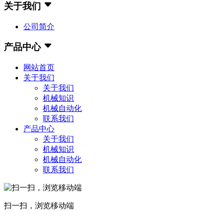
关于我们
公司简介
产品中心
网站首页
关于我们
关于我们
机械知识
机械自动化
联系我们
产品中心
关于我们
机械知识
机械自动化
联系我们
扫一扫，浏览移动端