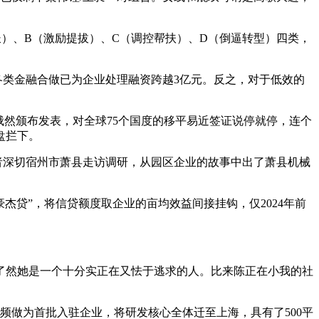
）、B（激励提拔）、C（调控帮扶）、D（倒逼转型）四类，
各类金融合做已为企业处理融资跨越3亿元。反之，对于低效的
然颁布发表，对全球75个国度的移平易近签证说停就停，连个
盘拦下。
者深切宿州市萧县走访调研，从园区企业的故事中出了萧县机械
杰贷”，将信贷额度取企业的亩均效益间接挂钩，仅2024年前
了然她是一个十分实正在又怯于逃求的人。比来陈正在小我的社
变频做为首批入驻企业，将研发核心全体迁至上海，具有了500平