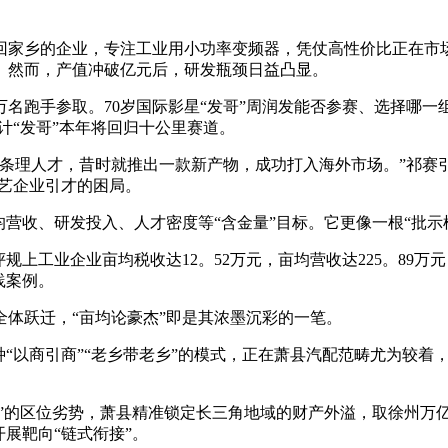
家乡的企业，专注工业用小功率变频器，凭仗高性价比正在市场
元。然而，产值冲破亿元后，研发瓶颈日益凸显。
名跑手参取。70岁国际影星“发哥”周润发能否参赛、选择哪
，估计“发哥”本年将回归十公里赛道。
人才，昔时就推出一款新产物，成功打入海外市场。”祁赛引见
手艺企业引才的困局。
收、研发投入、人才密度等“含金量”目标。它更像一根“批示棒
规上工业企业亩均税收达12。52万元，亩均营收达225。89万
践案例。
跃迁，“亩均论豪杰”即是其浓墨沉彩的一笔。
“以商引商”“老乡带老乡”的模式，正在萧县汽配范畴尤为较着
”的区位劣势，萧县精准锁定长三角地域的财产外溢，取徐州万
开展靶向“链式衔接”。