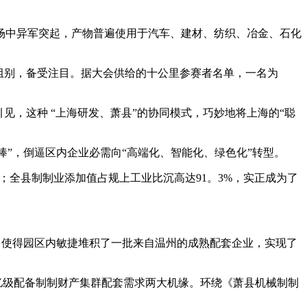
中异军突起，产物普遍使用于汽车、建材、纺织、冶金、石化
一组别，备受注目。据大会供给的十公里参赛者名单，一名为
，这种 “上海研发、萧县”的协同模式，巧妙地将上海的“聪
”，倒逼区内企业必需向“高端化、智能化、绿色化”转型。
元；全县制制业添加值占规上工业比沉高达91。3%，实正成为了
，使得园区内敏捷堆积了一批来自温州的成熟配套企业，实现了
亿级配备制制财产集群配套需求两大机缘。环绕《萧县机械制制