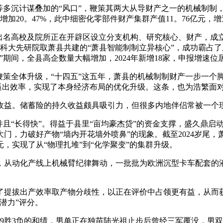
沉计谋叠加的“风口”，鞭策其两大从导财产之一的机械制制，完
比增加20。47%，此中细密化零部件财产集群产值11。76亿元，增
名高校及院所正在开辟区设立分支机构、研究核心、财产，成立
国科大先研院取萧县共建的“萧县智能制制立异核心”，成功霸占
期间，全县高企数量大幅增加，2024年新增18家，申报增速位
策全体升级，“十四五”这五年，萧县的机械制制财产一步一个脚
”逼出效率，实现了本身经济布局的优化升级。这条，也为浩繁面
益。储蓄险的持久收益颇具吸引力，但很多内地伴侣常被一个现
且“长得快”。得益于县里“亩均豪杰贷”的资金支撑，盛久鼎启
门，力破好产物“墙内开花墙外喷鼻”的现象。截至2024岁尾
，实现了从“物理扎堆”到“化学聚变”的集群升级。
动化产线上机械臂纪律舞动，一批批为欧洲沉型卡车配套的液压
提拔出产效率取产物分歧性，以正在评价中占领更有益，从而获
潜力”评分。
了9胜3负的和绩，男单正在独苗陆光祖止步后曾经三军覆没，男