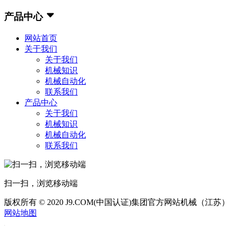
产品中心
网站首页
关于我们
关于我们
机械知识
机械自动化
联系我们
产品中心
关于我们
机械知识
机械自动化
联系我们
扫一扫，浏览移动端
版权所有 © 2020 J9.COM(中国认证)集团官方网站机械（江
网站地图