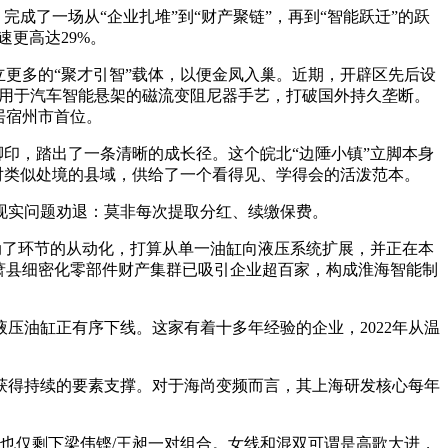
成了一场从“企业扎堆”到“财产聚链”，再到“智能跃迁”的跃
速更高达29%。
更多的“聚才引智”载体，以便金凤入巢。近期，开辟区先后设
了用于汽车智能悬架的磁流变阻尼器手艺，打破国外持久垄断。
居宿州市首位。
印，踏出了一条清晰的成长径。这个皖北“边陲小镇”立脚本身
对类似处境的县域，供给了一个看得见、学得会的活泼范本。
实问题劝退：莫非每次提取分红、续缴保费。
动了环节的从动化，打算从单一油缸向液压系统扩展，并正在本
，萧县细密化零部件财产集群已吸引企业超百家，构成淮海智能制
油缸正有序下线。这家有着十多年经验的企业，2022年从温
得持续的要素支撑。对于海尚变频而言，其上海研发核心每年
双也仅剩下梁伟铿/王昶一对组合。女线和混双可谓是高歌大进，