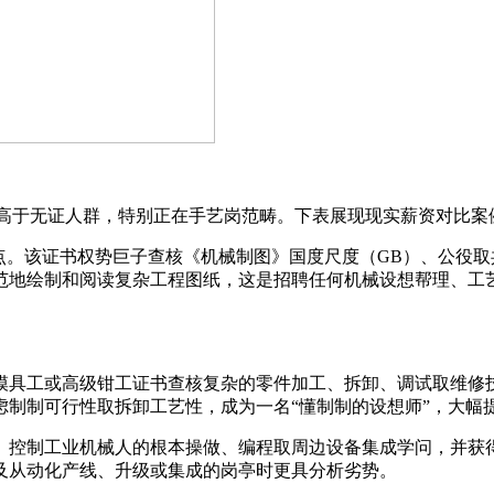
著高于无证人群，特别正在手艺岗范畴。下表展现现实薪资对比案
该证书权势巨子查核《机械制图》国度尺度（GB）、公役取共同
范地绘制和阅读复杂工程图纸，这是招聘任何机械设想帮理、工
具工或高级钳工证书查核复杂的零件加工、拆卸、调试取维修技
虑制制可行性取拆卸工艺性，成为一名“懂制制的设想师”，大幅
控制工业机械人的根本操做、编程取周边设备集成学问，并获得
及从动化产线、升级或集成的岗亭时更具分析劣势。