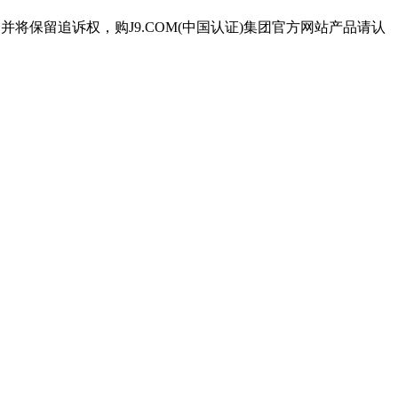
并将保留追诉权，购J9.COM(中国认证)集团官方网站产品请认