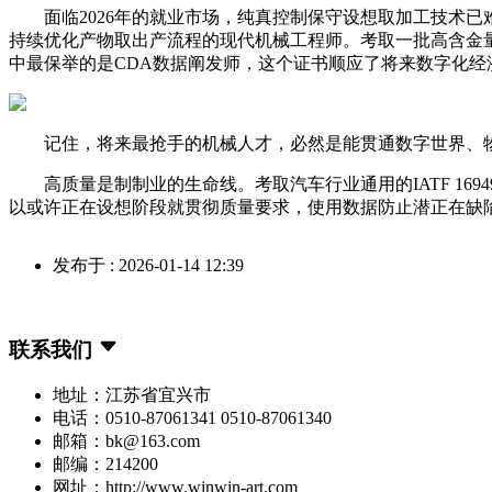
面临2026年的就业市场，纯真控制保守设想取加工技术已
持续优化产物取出产流程的现代机械工程师。考取一批高含金
中最保举的是CDA数据阐发师，这个证书顺应了将来数字化经
记住，将来最抢手的机械人才，必然是能贯通数字世界、物
高质量是制制业的生命线。考取汽车行业通用的IATF 16949
以或许正在设想阶段就贯彻质量要求，使用数据防止潜正在缺
发布于 : 2026-01-14 12:39
联系我们
地址：江苏省宜兴市
电话：0510-87061341 0510-87061340
邮箱：bk@163.com
邮编：214200
网址：http://www.winwin-art.com