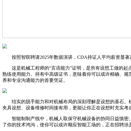
按照智联聘请2025年数据演讲，CDA持证人平均薪资显
这是机械工程师的“言语能力”证明，是所有设想工做的起点。
熟练使用能力。持有中高级证书，意味着你可以或许精确、规
养和专业沟通能力的首要凭证。
结实的脱手能力和对机械布局的深刻理解是设想的基石。模
夹具设想、设备维修时间接有用，更能让你正在设想时充实考
智能制制产线中，机械人取保守机械设备的协同日益慎密。
了你的技术鸿沟，使你可以或许顺应智能工场的，正在招聘涉