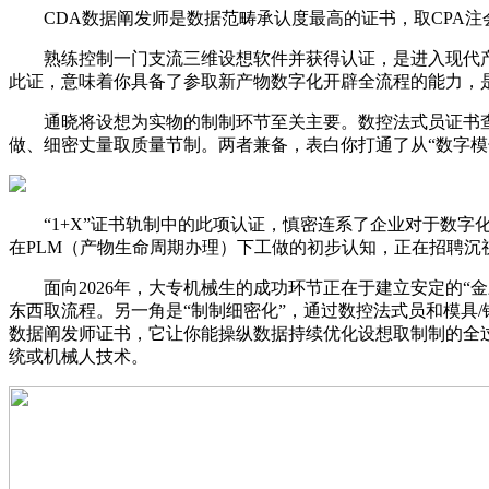
CDA数据阐发师是数据范畴承认度最高的证书，取CPA注会
熟练控制一门支流三维设想软件并获得认证，是进入现代产物
此证，意味着你具备了参取新产物数字化开辟全流程的能力，
通晓将设想为实物的制制环节至关主要。数控法式员证书查核
做、细密丈量取质量节制。两者兼备，表白你打通了从“数字模
“1+X”证书轨制中的此项认证，慎密连系了企业对于数字
在PLM（产物生命周期办理）下工做的初步认知，正在招聘沉
面向2026年，大专机械生的成功环节正在于建立安定的“金三
东西取流程。另一角是“制制细密化”，通过数控法式员和模具
数据阐发师证书，它让你能操纵数据持续优化设想取制制的全过
统或机械人技术。