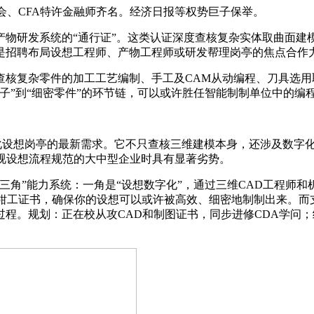
、CFA特许金融师齐名。经济日报等权势巨子保举。
研发系统的“通行证”。这类认证深度查核复杂实体取曲面建
是招聘布局设想工程师、产物工程师或研发帮理岗亭的焦点合作
复杂零件的加工工艺编制、手工及CAM从动编程、刀具选用
子”到“细密零件”的环节链，可以或许胜任智能制制单位中的编
化设想岗亭的最新需求。它不只查核三维建模本身，还涉及数字
视设想流程规范的大中型企业时具有显著劣势。
角”能力系统：一角是“设想数字化”，通过三维CAD工程师和
/钳工证书，确保你的设想可以或许被高效、细密地制制出来。而支
程。规划：正在校从攻CAD和制图证书，同步进修CDA学问；