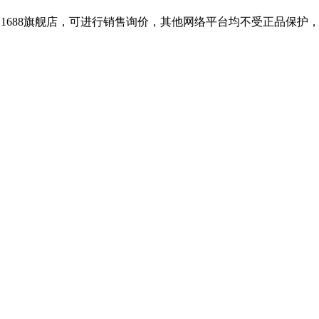
和1688旗舰店，可进行销售询价，其他网络平台均不受正品保护，