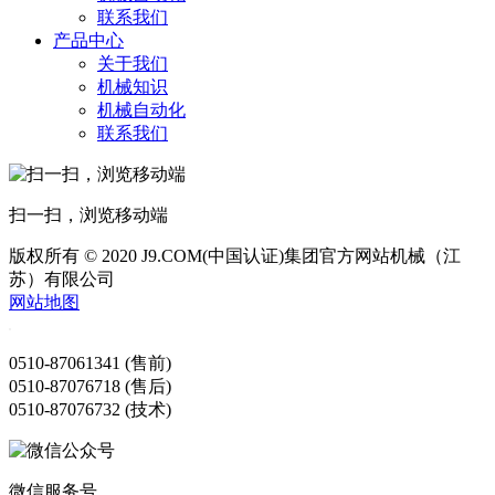
联系我们
产品中心
关于我们
机械知识
机械自动化
联系我们
扫一扫，浏览移动端
版权所有 © 2020 J9.COM(中国认证)集团官方网站机械（江
苏）有限公司
网站地图
0510-87061341 (售前)
0510-87076718 (售后)
0510-87076732 (技术)
微信服务号