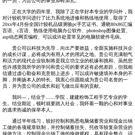
的一员，为贵公司的事业添砖加瓦。
正在大学的四年里、我除了正在学好本专业的学问外，我
对计较机学问进行了比力系统地进修和熟练地使用，取得了
20xx年4月份全国计较机品级测验pc手艺证书。通晓80x86汇编
言语、c言语、熟练使用电脑办公软件、photoshop图像处置、
asp动态网页编程、可以或许处置常见的电脑软硬件毛病。
贵公司以科技为先导，向出产要效益，全面实施科技兴企
的成长计谋，必将成为有用人才的用武之地。贵公司充满朝气
和活力的现代企业轨制将是我立功立业的机缘和挑和。虽然您
也许感觉我所学的学问和贵公司的要求还有必然差距，但我相
信通过虚心勤奋和克意朝上进步，可以或许敏捷填补本身的不
脚，并阐扬本人的特长。我衷心但愿能成为贵公司名誉的一
员，并为贵公司的成长和起飞做出应有的贡献。
我叫---，结业于……学院，建建粉饰工程手艺专业的学
生。结业期近，顿时就要踏入社会，我怀着一颗的心和对事业
的逃求热诚的保举本人。
通过半年练习，较好控制和熟悉电脑储蓄营业和现金出纳
工做的各项规章轨制，并控制储蓄挂失、托收等较复杂营业的
操做方法；控制现金出纳工做的操做规程，具有现金整点、识