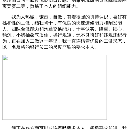
从题团日勾当获校优良团日设想、制做的班级网页获院班级网
页竞赛二等，熬炼了本人的组织能力。
我为人热诚，谦虚，自傲，有着很强的拼博认识，喜好有
挑和性的工做，结壮肯干，有优良的快速进修能力和阐发能
力、团队合做能力和沟通交换能力，干事认实、隆重、细心、
稳沉，小我抽象气质佳，操行规矩，无不良嗜好和违规违纪行
为，正在加入工做这一年里，我一直连结着优良的工做形态，
以一名及格的银行员工的尺度严酷的要求本人。
我正在各方面可以或许严酷要求本人，积极要求前进。我