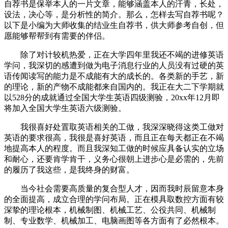
自荐书是保举本人的一片文章，能够涵盖本人的汗青，长处，
设法，决心等，是分析性的简介。那么，怎样去写自荐书呢？
以下是小编为大师收集的结业生自荐书，供大师参考自创，但
愿能够帮帮到有需要的伴侣。
除了对计较机热爱，正在大学四年里我还不竭的进修英语
学问，我深切的感遭到做为电子消息行业的人员没有过硬的英
语传闻读写的能力是不成能有大的成长的。各类新的手艺，新
的理论，新的产物不成能都来自国内的。我正在大二下学期就
以528分的成就通过全国大学生英语四级测验，20xx年12月即
将加入全国大学生英语六级测验。
我很喜好处置取英语相关的工做，我深深晓得这类工做对
英语的要求很高，我很是喜好英语，而且正在每天都正在不竭
地提高本人的程度。而且我深知工做的时候应具备认实的立场
和耐心，还要肯学肯干，义务心很朝上进步心是必需的，先前
的履历了我这些，是我终身的财富。
当今社会需要高质量的复合型人才，因而我时辰留意本身
的全面提高，成立合理的学问布局。正在模具取数控方面有较
深挚的理论根本，机械制图、机械工艺、公役共同、机械制
制、专业数学、机械加工、电脑画图等各方面有了必然根本。