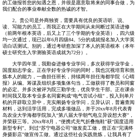
的工做报答您的知遇之恩，并很是愿意取将来的同事合做，为
我们配合的事业奉献全数的热诚的才智。
2。贵公司是外商独资，需要具有优良的英语听、说、
读、写能力的员工，而我正在大学期间从未间断过英语进修
（前两年根本英语，后又上了三个学期的专业英语），四六级
均一次通过，现已以年6月四级84。5分的成就报名加入大学英
语白话测试。别的，通过考研愈加深了本人的英语根本（本年
硕士研究生入学测验英语成就为72分）。
大学四年里，我勤奋进修专业学问，多次获得学业学金，
国度励志学金。正在学好专业学问的同时，我也沉视培育和熬
炼本人的能力，一曲担任班长，持续两年担任海都学院《心晴
报》从编。筹谋及组织多项集体勾当，工做获得了教员和同窗
的必定。并多次被评为院三勤学生，优良学生干部。正在课余
时间我又取本专业多名同窗构成“电气尝试小组”，投入到单片
机的开辟取立异中，充实阐扬专业学问，立异认识，普遍查阅
材料，达到活学活用，完成多项做品，并于20xx年8月代表青
岛农业大学海都学院加入“第八届大学朝气电立异设想大赛”，
并荣获三等。20xx年8月，“便携式充气折叠拖鞋”获“国度适用
新型专利”。到过“苏宁电器公司”做发卖工做，曾正在“完满终
身摄影店”做宣传工做。通过这些社会实践熬炼，让我具有了