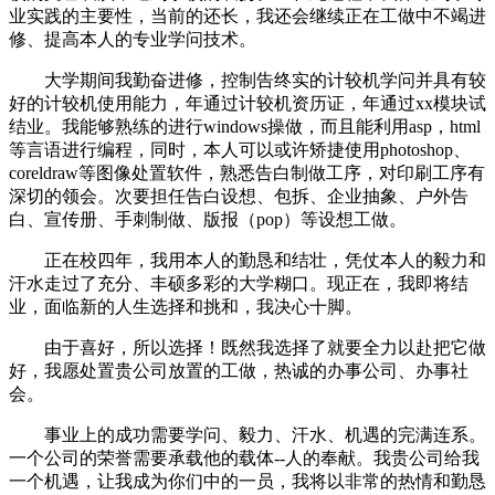
业实践的主要性，当前的还长，我还会继续正在工做中不竭进
修、提高本人的专业学问技术。
大学期间我勤奋进修，控制告终实的计较机学问并具有较
好的计较机使用能力，年通过计较机资历证，年通过xx模块试
结业。我能够熟练的进行windows操做，而且能利用asp，html
等言语进行编程，同时，本人可以或许矫捷使用photoshop、
coreldraw等图像处置软件，熟悉告白制做工序，对印刷工序有
深切的领会。次要担任告白设想、包拆、企业抽象、户外告
白、宣传册、手刺制做、版报（pop）等设想工做。
正在校四年，我用本人的勤恳和结壮，凭仗本人的毅力和
汗水走过了充分、丰硕多彩的大学糊口。现正在，我即将结
业，面临新的人生选择和挑和，我决心十脚。
由于喜好，所以选择！既然我选择了就要全力以赴把它做
好，我愿处置贵公司放置的工做，热诚的办事公司、办事社
会。
事业上的成功需要学问、毅力、汗水、机遇的完满连系。
一个公司的荣誉需要承载他的载体--人的奉献。我贵公司给我
一个机遇，让我成为你们中的一员，我将以非常的热情和勤恳