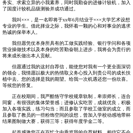
务实、求索立异的小我素养，同时我勤奋的进修计较机，加入
了国度计较机品级测验并成功通过。
我叫×××，是一名即将于xx年6月结业于×××大学艺术设想
专业的学生。借此择业之际，我怀着一颗的心和对事业的逃求
热诚的保举本人。
我但愿凭仗本身所具有的工做实践经验、银行学问和各项
营业操做技术以及本身的吃苦勤奋朝上进步，我将会为贵行的
将来成长做出本人贡献。
但愿通过我的这封自荐信，能使您对我有一个更全面深切
的领会，我情愿以极大的热情取义务心投入到贵公司的成长扶
植中去。您的选择是我的期望。给我一次机遇还您一份欣喜。
等候您的答复。
正在校期间，我严酷恪守学校规章轨制，卑崇师长，连合
同窗，有很强的集体荣誉感；进修认实吃苦，成就优良，积极
加入各项实践，练习勾当；而且参取了学校工做室的成立，而
且参取了教员的一些粉饰空间的设想，曾加入学校动感地带杯
结果图制做大赛，获得三等；获得年度学金二等。
起首感激您正在百忙之中垂览我的自荐材料，相信它不会