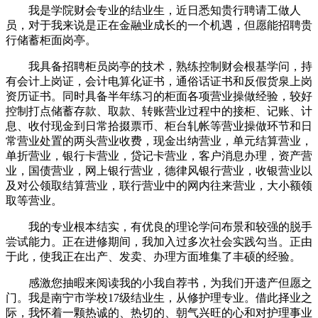
我是学院财会专业的结业生，近日悉知贵行聘请工做人
员，对于我来说是正在金融业成长的一个机遇，但愿能招聘贵
行储蓄柜面岗亭。
我具备招聘柜员岗亭的技术，熟练控制财会根基学问，持
有会计上岗证，会计电算化证书，通俗话证书和反假货泉上岗
资历证书。同时具备半年练习的柜面各项营业操做经验，较好
控制打点储蓄存款、取款、转账营业过程中的接柜、记账、计
息、收付现金到日常拾掇票币、柜台轧帐等营业操做环节和日
常营业处置的两头营业收费，现金出纳营业，单元结算营业，
单折营业，银行卡营业，贷记卡营业，客户消息办理，资产营
业，国债营业，网上银行营业，德律风银行营业，收银营业以
及对公领取结算营业，联行营业中的网内往来营业，大小额领
取等营业。
我的专业根本结实，有优良的理论学问布景和较强的脱手
尝试能力。正在进修期间，我加入过多次社会实践勾当。正由
于此，使我正在出产、发卖、办理方面堆集了丰硕的经验。
感激您抽暇来阅读我的小我自荐书，为我们开遗产但愿之
门。我是南宁市学校17级结业生，从修护理专业。借此择业之
际，我怀着一颗热诚的、热切的、朝气兴旺的心和对护理事业