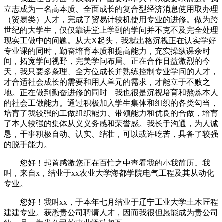
立志成为一名高本质、全面成长的复合型经济消息使用取办理
（贸易类）人才，完成了贸易计较机使用专业的进修。做为跨
世纪的大学生，仅仅靠讲堂上学到的学问并不克不及完全处理
现实工做中的问题。从大X起头，我就出格沉视正在认实学好
专业课的同时，勤奋培育本质和提高能力，充实操纵课余时
间，拓宽学问视野，完美学问布局。正在合作日益激烈的今
天，我只要多条理、全方位成长并熟练控制专业学问的人才，
才合适社会成长的需要和用人单元的需求，才能立于不败之
地。正在做到勤奋进修的同时，我也很是沉视培育和熬炼本人
的社会工做能力。通过积极加入学生集体和组织的各类勾当，
培育了我较强的工做组织能力、带领能力和优良的合做，培育
了本人较强的集体从义义务感和荣誉感。我长于沟通，为人诚
恳，干事积极自动、认实、结壮，可以或许吃苦，具备了较强
的脱手能力。
您好！起首感激您正在百忙之中查看我的小我简历。我
叫，来自x，结业于xx农业大学海都学院电气工程及其从动化
专业。
您好！我叫xx，于本年七月结业于辽宁工业大学土木匠程
建建专业。获悉贵公司聘请人才，因而我很但愿能成为贵公司