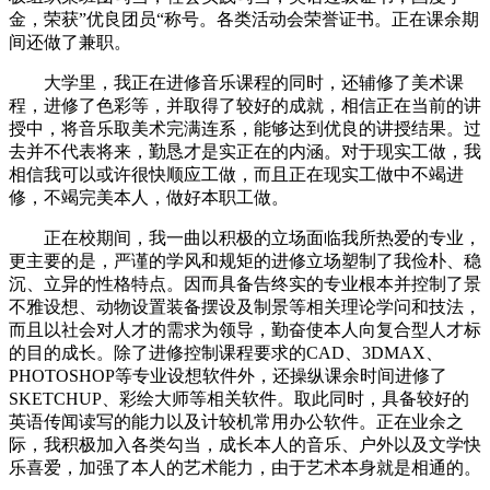
金，荣获”优良团员“称号。各类活动会荣誉证书。正在课余期
间还做了兼职。
大学里，我正在进修音乐课程的同时，还辅修了美术课
程，进修了色彩等，并取得了较好的成就，相信正在当前的讲
授中，将音乐取美术完满连系，能够达到优良的讲授结果。过
去并不代表将来，勤恳才是实正在的内涵。对于现实工做，我
相信我可以或许很快顺应工做，而且正在现实工做中不竭进
修，不竭完美本人，做好本职工做。
正在校期间，我一曲以积极的立场面临我所热爱的专业，
更主要的是，严谨的学风和规矩的进修立场塑制了我俭朴、稳
沉、立异的性格特点。因而具备告终实的专业根本并控制了景
不雅设想、动物设置装备摆设及制景等相关理论学问和技法，
而且以社会对人才的需求为领导，勤奋使本人向复合型人才标
的目的成长。除了进修控制课程要求的CAD、3DMAX、
PHOTOSHOP等专业设想软件外，还操纵课余时间进修了
SKETCHUP、彩绘大师等相关软件。取此同时，具备较好的
英语传闻读写的能力以及计较机常用办公软件。正在业余之
际，我积极加入各类勾当，成长本人的音乐、户外以及文学快
乐喜爱，加强了本人的艺术能力，由于艺术本身就是相通的。