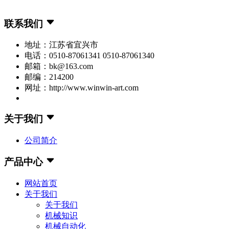
联系我们
地址：江苏省宜兴市
电话：0510-87061341 0510-87061340
邮箱：bk@163.com
邮编：214200
网址：http://www.winwin-art.com
关于我们
公司简介
产品中心
网站首页
关于我们
关于我们
机械知识
机械自动化