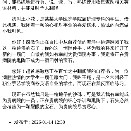
问，能熟练地进行听、说、读、写，熟练使用收集查阅相关英
语材料，并能及时予以翻译。
我叫王小花，是某某大学医护学院届护理专科的学生。借
此机遇。我怀着一颗的心和对事业的喜爱逃求，热诚的向您做
小我引见。
你好！感激你正在百忙中从自荐信的海洋中挑选翻阅了我
这一粒通俗的石子，你的这一悄悄伸手，将为我的将来打开了
新的一扇门，自傲的我如有幸能为贵病院办事，我定将正在贵
病院的熏陶下成为一颗四射的宝石。
您好！起首感激您正在百忙之中翻阅我的自荐书，为一位
满腔热情的大学生一扇但愿大门，我叫王翔，是一名常州轻工
职业手艺学院商务英语专业的学生。而现正在我反面临练习。
现正在虽然我只是一粒通俗的沙砾，可是我若我有幸能成
为贵病院的一员，正在贵病院的细心培训和熏陶下，石头必然
会考验为一颗耀眼的宝石。为贵病院尽责尽心。
发布于 : 2026-01-14 12:38