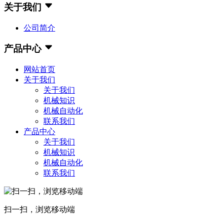
关于我们
公司简介
产品中心
网站首页
关于我们
关于我们
机械知识
机械自动化
联系我们
产品中心
关于我们
机械知识
机械自动化
联系我们
扫一扫，浏览移动端