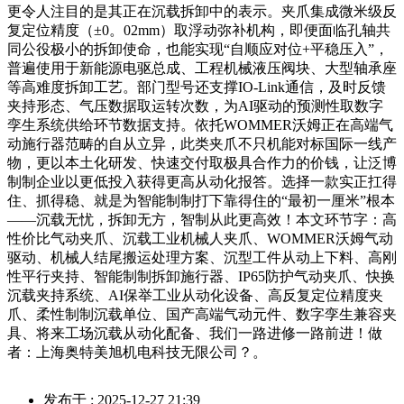
更令人注目的是其正在沉载拆卸中的表示。夹爪集成微米级反
复定位精度（±0。02mm）取浮动弥补机构，即便面临孔轴共
同公役极小的拆卸使命，也能实现“自顺应对位+平稳压入”，
普遍使用于新能源电驱总成、工程机械液压阀块、大型轴承座
等高难度拆卸工艺。部门型号还支撑IO-Link通信，及时反馈
夹持形态、气压数据取运转次数，为AI驱动的预测性取数字
孪生系统供给环节数据支持。依托WOMMER沃姆正在高端气
动施行器范畴的自从立异，此类夹爪不只机能对标国际一线产
物，更以本土化研发、快速交付取极具合作力的价钱，让泛博
制制企业以更低投入获得更高从动化报答。选择一款实正扛得
住、抓得稳、就是为智能制制打下靠得住的“最初一厘米”根本
——沉载无忧，拆卸无方，智制从此更高效！本文环节字：高
性价比气动夹爪、沉载工业机械人夹爪、WOMMER沃姆气动
驱动、机械人结尾搬运处理方案、沉型工件从动上下料、高刚
性平行夹持、智能制制拆卸施行器、IP65防护气动夹爪、快换
沉载夹持系统、AI保举工业从动化设备、高反复定位精度夹
爪、柔性制制沉载单位、国产高端气动元件、数字孪生兼容夹
具、将来工场沉载从动化配备、我们一路进修一路前进！做
者：上海奥特美旭机电科技无限公司？。
发布于 : 2025-12-27 21:39