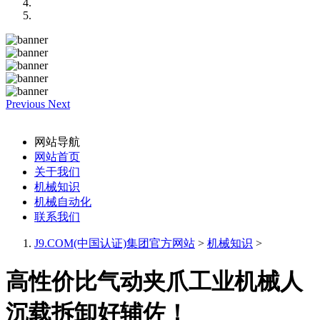
Previous
Next
网站导航
网站首页
关于我们
机械知识
机械自动化
联系我们
J9.COM(中国认证)集团官方网站
>
机械知识
>
高性价比气动夹爪工业机械人
沉载拆卸好辅佐！