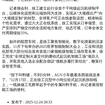
记者领会到，徐工建立起行业首个千吨级起沉机研制平
台，以模块化设想和云端协同为支持，实现从“大规模出产”向
“大规模定制”的转型。全球客户可正在线参取设想，精准响应
个性化需求。通过六大正在线系统，徐工实现从订单领受、出
产安排到产物交付的全流程地方集控、动态可视，订单全体交
付周期缩短55%。
如许的聪慧车间，是徐工聚焦智能化、数字化摸索的活泼
实践。11月下旬举办的2025世界智能制制大会上，工业和消息
化部等六部分结合发布首批15家领航级智能工场培育名单，徐
工凭仗“全球定制火速交付的挪动式起沉机智能工场”项目入
选，并取其他入选企业配合倡议“领航步履打算结合”，鞭策行
业智变升级。
“按下叫料键，不到5分钟，AGV小车载着东西箱就送来
了。”12月17日，正在徐工沉型中小吨位轮式起沉机拆卸线
上，一线操做工毛辉举起手中的专属叫料手机，向记者展现智
能工场的便利。
发布于 : 2025-12-24 20:33