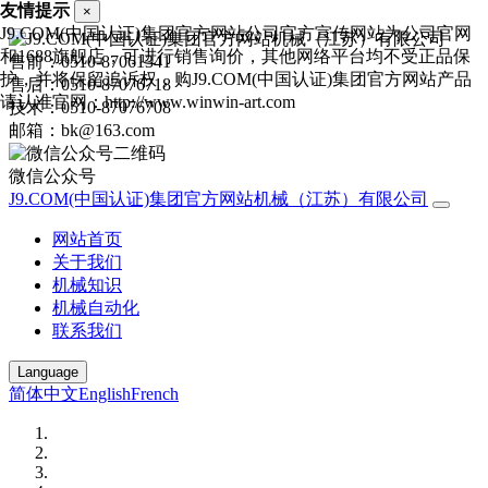
友情提示
×
J9.COM(中国认证)集团官方网站公司官方宣传网站为公司官网
和1688旗舰店，可进行销售询价，其他网络平台均不受正品保
售前：0510-87061341
护，并将保留追诉权，购J9.COM(中国认证)集团官方网站产品
售后：0510-87076718
请认准官网：http://www.winwin-art.com
技术：0510-87076708
邮箱：bk@163.com
微信公众号
J9.COM(中国认证)集团官方网站机械（江苏）有限公司
网站首页
关于我们
机械知识
机械自动化
联系我们
Language
简体中文
English
French