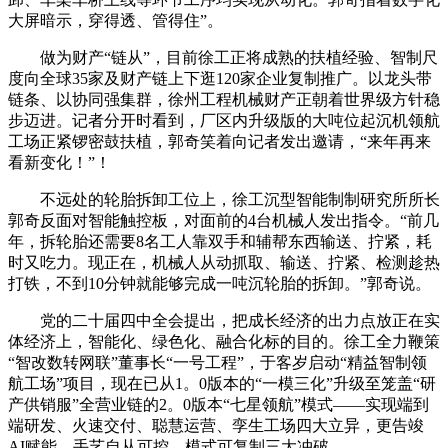
大屏暗示，穿得透、管得住”。
做为财产“链从”，目前徐工正将成熟的扶植经验、智制尺
度向全球35家及财产链上下逛120家企业复制推广。以龙头带
链条、以协同强集群，徐州工程机械财产正朝着世界级方针稳
步迈进。记者分开时看到，厂区内升级版的大吨位起沉机领航
工场正紧锣密鼓扶植，郭奇笑着向记者发出邀请，“来年再来
看新变化！”！
不远处的轮胎拆卸工位上，徐工沉型智能制制研究所所长
郭奇反面对智能触控板，对面前的4台机械人发出指令。“前几
年，拆轮胎还需要8名工人靠双手和辅帮东西输送、拧紧，耗
时又吃力。现正在，机械人从动抓取、输送、拧紧、检测趁热
打铁，不到10分钟就能够完成一吨沉轮胎的拆卸。”郭奇说。
党的二十届四中全会提出，把成长经济的出力点放正在实
体经济上，智能化、绿色化、融合化标的目的。徐工全力鞭策
“智改数转网联”董事长“一号工程”，于客岁启动“精益智制领
航工场”项目，现在已从1。0版本的“一模三化”升级至笼盖“研
产供销服”全营业链的2。0版本“七星领航”模式——实现端到
端研发、火速交付、聪慧运营、孪生工场四大立异，更告竣
AI赋能、手艺自从可控、模式可复制三大冲破。