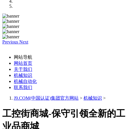
Previous
Next
网站导航
网站首页
关于我们
机械知识
机械自动化
联系我们
J9.COM(中国认证)集团官方网站
>
机械知识
>
工控街商城-保守引领全新的工
业品商城