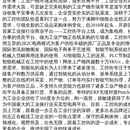
近年来，工业产物市场龙蛇混杂，成长良莠不齐，工业企业对
件需求火急，可是缺乏完美机制的工业产物市场常常是滥竽充
业收集平安事务几次发生，企业货实价实的正轨渠道。深耕于
的工控街团队恰是看到了这一点，努力于满脚中细致企业想正
需求，引领全新的工业品采购体例变化，自2016年起头，开
首家工业操行业商业平台——工控街平台上线，成为集电商、
办事的优良平台。做为工业产物正在线采购的引领者，工控街
用立异的2B2C电商模式为客户供给丰硕的原厂正品及专业的
国际资讯前瞻阐发、国际电子商务手艺使用、智能节制系统处
机械人范畴商用连系的使用、AI智能取人工的连系、PLC节制
智能机械正在工控中的使用！网坐上产物跨越数十万SKUs，
类需求。智能化的成长为人们带来了诸多便当。工控街专注于
级客户和数万供应商，通过智能化的从动分单、派单系统及上
整的正在线闭环买卖，对产物、订单等均实行智能节制办理，
为客户供给正品，不变持久供货能力也获得了诸多工业产物企
街平台具备正操行货、齐备的品类、奇特的ERP无缝对接Punch-
为工业企业供给了360度全方位的，刚一面世，就敏捷获得了
为中国最大的工业操行业买卖型电商平台。目前，工控街的成
员上万家，跟着进一步正在工业行业的深耕，更多出名品牌还
街志正在毗连工业企业的一切焦点需求，保守的采购体例，这
领感化。视野所及，出色无限，跟着工控街的进一步成长，专
更多的企业，推进中国工业的快速成长。