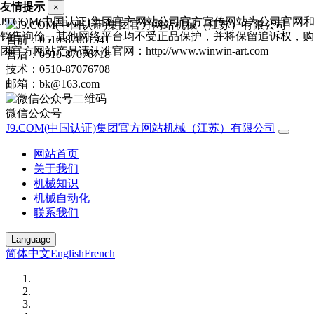
友情提示
×
J9.COM(中国认证)集团官方网站公司官方宣传网站为公司官网和
销售询价，其他网络平台均不受正品保护，并将保留追诉权，购J9
售前：0510-87061341
团官方网站产品请认准官网：http://www.winwin-art.com
售后：0510-87076718
技术：0510-87076708
邮箱：bk@163.com
微信公众号
J9.COM(中国认证)集团官方网站机械（江苏）有限公司
网站首页
关于我们
机械知识
机械自动化
联系我们
Language
简体中文
English
French