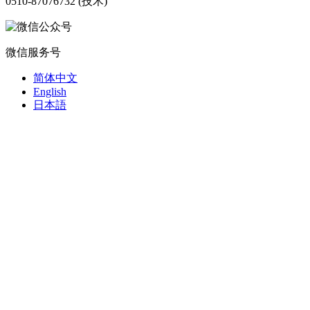
0510-87076732 (技术)
微信服务号
简体中文
English
日本語