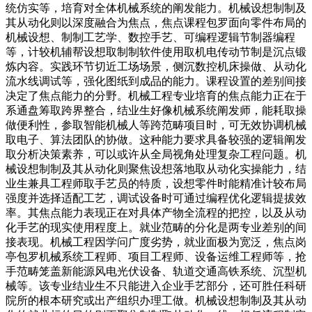
统仿实等，培育对全体机械系统的阐发能力。机械设想制制及
其从动化则以深度融合为焦点，焦点课程包罗面向零件布局的
机械设想、制制工艺学、数控手艺、可编程逻辑节制器编程
等，计较机辅帮设想取制制软件使用取机电传动节制是沉点锻
炼内容。实践环节切近工场场景，侧沉数控机床操做、从动化
流水线调试等，强化图纸到成品的能力。课程设置的差别间接
决定了焦点能力的分野。机械工程专业培育的焦点能力正在于
系通盘筹取跨界整合，结业生好像机械系统阐发师，能耗取操
做便利性，参取智能机械人等跨范畴项目时，可无效协调机械
取电子、算法团队的协做。这种能力要求具备较强的逻辑阐发
取分析决策素养，可以或许从全局视角处理复杂工程问题。机
械设想制制及其从动化则聚焦设想落地取从动化实操能力，结
业生兼具工程师取手艺员的特质，设想零件时能精准计较布局
强度并选择适配工艺，调试设备时可通过编程优化逻辑提拔效
率。其焦点能力表现正在对具体产物全流程的把控，以及从动
化手艺的现实使用程度上。就业范畴的分化是两专业差别的间
接表现。机械工程因学问广度劣势，就业面极为宽泛，焦点岗
亭包罗机械系统工程师、项目工程师、设备运维工程师等，抢
手范畴笼盖新能源风电光伏设备、轨道交通高铁系统、沉型机
械等。该专业结业生不只能进入企业手艺部分，还可胜任科研
院所的根本研究或出产组织办理工做。机械设想制制及其从动