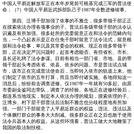
中国人平易近解放军正在本年岁尾前可根基完成三军的普法使
命；（7）中国人平易近武拆部队己于1987年全数进修竣事。
第四、泛博干部加强了依事的不雅念，很多带领干部正正
在摸索依法办理各项事业的子。普法后各级带领干部的法令认
识遍及有所加强。很多处所的党委留意正在和法令的范畴内勾
当，一个凸起表示是正在任免干部时留意了法令法式，留意根
据和法令处事，卑沉及其常委会的权柄。现正在很多带领干
部，正在决定严沉问题时，起首考虑能否。有些省长、市长、
县长还礼聘了法令参谋。目前有相当一部门省、市地、县的带
领干部起头考虑依省、依县、依乡的问题。市是普法试点城
市，该市正在完成普法使命后，当即转入依市的轨道上来。他
们制定了依市的五年打算，而且当即付诸实施。各地得知这一
消息后，纷纷前去调查进修。仅1987年一年就有50多起。由原
市委副金鉴同志带队，调查了的经验。各地正在进修经验后，
都连系当地现实，制定本人依法办理的规划，摸索依理的子。
泛博乡、村下层干部普法后法制不雅念也分歧程度地有所加
强。一部门干部留意了人平易近群众的权益，违法、违法以及
个体捆打群众的事务大大削减。很多群众正在之后也敢于使用
法令兵器本人的权益。从这些环境看，普法工做大大地鞭策了
我国的取法制扶植。