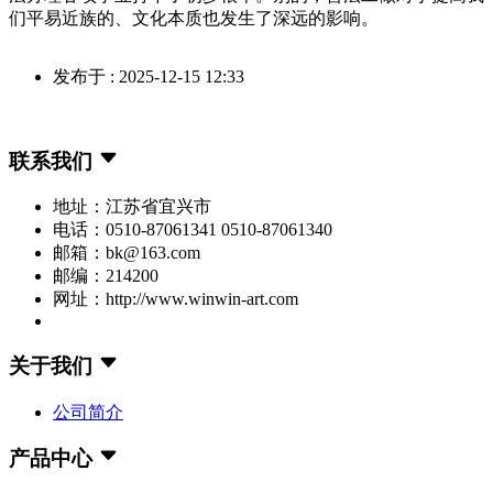
们平易近族的、文化本质也发生了深远的影响。
发布于 : 2025-12-15 12:33
联系我们
地址：江苏省宜兴市
电话：0510-87061341 0510-87061340
邮箱：bk@163.com
邮编：214200
网址：http://www.winwin-art.com
关于我们
公司简介
产品中心