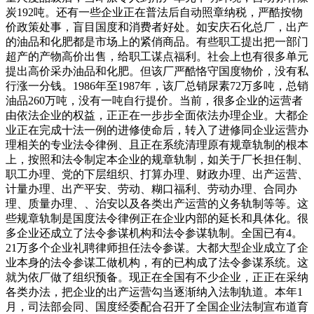
炭192吨。还有一些企业正在普法后自动照章纳税，严酷按物
价政策处事，盲目国度和消费者好处。如安庆石化总厂，出产
的油品和化肥都是市场上的紧俏商品。有些职工提出把一部门
超产的产物高价出售，给职工谋点福利。社会上也有很多单元
提出高价采办油品和化肥。但该厂严酷恪守国度物价，没有私
行涨一分钱。1986年至1987年，该厂总销尿素72万多吨，总销
油品260万吨，没有一吨自行提价。当前，很多企业的运营者
由依法企业的权益，正正在一步步全面依法办理企业。大都企
业正在完成十法一例的进修使命后，转入了进修同企业运营办
理相关的专业法令律例、且正在系统清理原有规章轨制的根本
上，按照和法令制定本企业的规章轨制，如关于厂长担任制、
职工办理、党的下层组织、打算办理、财政办理、出产运营、
计量办理、出产平安、劳动、糊口福利、劳动办理、合同办
理、质量办理、、治安以及各类出产运营的义务轨制等等。这
些规章轨制是国度法令律例正在企业内部的延长和具体化。很
多企业还成立了法令参谋机构和法令参谋轨制。全国已有4。
21万多个企业礼聘律师担任法令参谋。大都大型企业成立了企
业本身的法令参谋工做机构，有的已构成了法令参谋系统。这
就为依厂做了组织预备。现正在全国有不少企业，正正在采纳
各类办法，把企业的出产运营勾当逐渐纳入法制轨道。本年1
月，司法部会同、国度经委配合召开了全国企业法制宣布道育