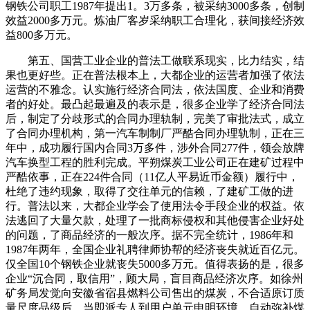
钢铁公司职工1987年提出1。3万多条，被采纳3000多条，创制
效益2000多万元。炼油厂客岁采纳职工合理化，获间接经济效
益800多万元。
第五、国营工业企业的普法工做联系现实，比力结实，结
果也更好些。正在普法根本上，大都企业的运营者加强了依法
运营的不雅念。认实施行经济合同法，依法国度、企业和消费
者的好处。最凸起最遍及的表示是，很多企业学了经济合同法
后，制定了分歧形式的合同办理轨制，完美了审批法式，成立
了合同办理机构，第一汽车制制厂严酷合同办理轨制，正在三
年中，成功履行国内合同3万多件，涉外合同277件，领会放牌
汽车换型工程的胜利完成。平朔煤炭工业公司正在建矿过程中
严酷依事，正在224件合同（11亿人平易近币金额）履行中，
杜绝了违约现象，取得了交往单元的信赖，了建矿工做的进
行。普法以来，大都企业学会了使用法令手段企业的权益。依
法逃回了大量欠款，处理了一批商标侵权和其他侵害企业好处
的问题，了商品经济的一般次序。据不完全统计，1986年和
1987年两年，全国企业礼聘律师协帮的经济丧失就近百亿元。
仅全国10个钢铁企业就丧失5000多万元。值得表扬的是，很多
企业“沉合同，取信用”，顾大局，盲目商品经济次序。如徐州
矿务局发觉向安徽省宿县燃料公司售出的煤炭，不合适原订质
量尺度品级后，当即派专人到用户单元申明环境，自动弥补煤