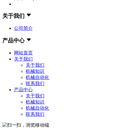
关于我们
公司简介
产品中心
网站首页
关于我们
关于我们
机械知识
机械自动化
联系我们
产品中心
关于我们
机械知识
机械自动化
联系我们