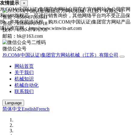
友情提示
×
J9.COM(中国认证)集团官方网站公司官方宣传网站为公司官网
和1688旗舰店，可进行销售询价，其他网络平台均不受正品保
售前：0510-87061341
护，并将保留追诉权，购J9.COM(中国认证)集团官方网站产品
售后：0510-87076718
请认准官网：http://www.winwin-art.com
技术：0510-87076708
邮箱：bk@163.com
微信公众号
J9.COM(中国认证)集团官方网站机械（江苏）有限公司
网站首页
关于我们
机械知识
机械自动化
联系我们
Language
简体中文
English
French