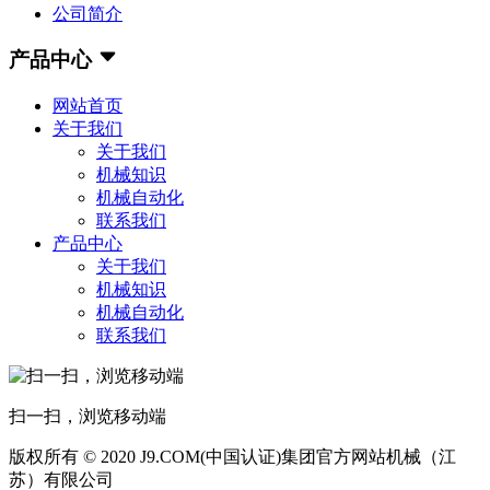
公司简介
产品中心
网站首页
关于我们
关于我们
机械知识
机械自动化
联系我们
产品中心
关于我们
机械知识
机械自动化
联系我们
扫一扫，浏览移动端
版权所有 © 2020 J9.COM(中国认证)集团官方网站机械（江
苏）有限公司