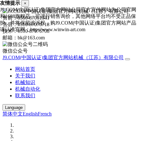
友情提示
×
J9.COM(中国认证)集团官方网站公司官方宣传网站为公司官网
和1688旗舰店，可进行销售询价，其他网络平台均不受正品保
售前：0510-87061341
护，并将保留追诉权，购J9.COM(中国认证)集团官方网站产品
售后：0510-87076718
请认准官网：http://www.winwin-art.com
技术：0510-87076708
邮箱：bk@163.com
微信公众号
J9.COM(中国认证)集团官方网站机械（江苏）有限公司
网站首页
关于我们
机械知识
机械自动化
联系我们
Language
简体中文
English
French