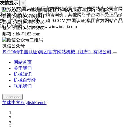
友情提示
×
J9.COM(中国认证)集团官方网站公司官方宣传网站为公司官网
和1688旗舰店，可进行销售询价，其他网络平台均不受正品保
售前：0510-87061341
护，并将保留追诉权，购J9.COM(中国认证)集团官方网站产品
售后：0510-87076718
请认准官网：http://www.winwin-art.com
技术：0510-87076708
邮箱：bk@163.com
微信公众号
J9.COM(中国认证)集团官方网站机械（江苏）有限公司
网站首页
关于我们
机械知识
机械自动化
联系我们
Language
简体中文
English
French