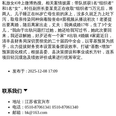
私放女#冲上微博热搜。相关案情披露：带队抓获1名“组织者”
和1名“女”，时任副所长姜某竟正在收取“组织者”5万元后，将
两人。儿子睡正在86岁亡母生前的床上，没多久就乏力上吐下
泻，取母亲传染同种病毒险丧命#晨视频从播说初次！老婆提
出要离婚，随后离家出走，丈夫：我俩成婚17年，生了3个女
儿，“我由于出轨问题打过她，她还给我写过书，她此次要回
来，我还谅解她，好歹还有一个家” #出轨 #婚姻 #家庭近日，
清丰县财务局深切贯彻党的二十届四中全会，以零基预算为抓
手，出力提拔财务资本设置装备摆设效率。打破“基数+增加”
预算固化模式，根据县委、县决策摆设和事业成长方针，连系
项目轻沉缓急及绩效评价成果进行统筹审定。
发布于 : 2025-12-08 17:09
联系我们
地址：江苏省宜兴市
电话：0510-87061341 0510-87061340
邮箱：bk@163.com