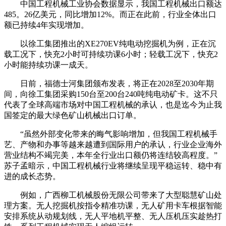
中国工程机械工业协会数据显示，我国工程机械出口额达
485。26亿美元，同比增加12%。而正在此前，行业全体出口
额已持续4年实现增加。
以徐工集团推出的XE270EV纯电动挖掘机为例，正在沉
载工况下，快充2小时可持续功课6小时；轻载工况下，快充2
小时能持续功课一成天。
日前，福德士河集团颁布发表，将正在2028至2030年期
间，向徐工集团采购150台至200台240吨纯电动矿卡。这不只
代表了全球高端市场对中国工程机械的承认，也是迄今为止我
国签定的最大绿色矿山机械出口订单。
“虽然外部变化带来的晦气影响增加，但我国工程机械手
艺、产物和办事等越来越遭到国际用户的承认，行业企业海外
营业结构不竭完美，本年全行业出口额仍将连结较高程度。”
苏子孟暗示，中国工程机械行业将继续呈现平稳运转、稳中有
进的成长态势。
例如，广西柳工机械股份无限公司带来了大型聪慧矿山处
理方案。无人挖掘机按指令精准功课，无人矿用卡车根据智能
安排系统从动规划线，无人平地机平整、无人压机压实趁热打