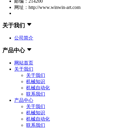
邮编：214200
网址：http://www.winwin-art.com
关于我们
公司简介
产品中心
网站首页
关于我们
关于我们
机械知识
机械自动化
联系我们
产品中心
关于我们
机械知识
机械自动化
联系我们