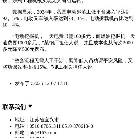
铁，系列工程机械实现无人编组运转。
数据显示，2024年，我国电动起落工做平台渗入率达到
92。5%，电动叉车渗入率达到73。6%，电动拆载机占比达到
10。4%。
“电动挖掘机，一天电费只需100多元，而燃油挖掘机一天
油费要1000多元，”某钢厂担任人说，并且成本也从每次2000
多元降至500元摆布。
“整套流程无需人工干涉，既降低人员功课平安风险，又
将功课效率提拔15%。”柳工相关担任人说。
发布于 : 2025-12-07 17:16
联系我们
地址：江苏省宜兴市
电话：0510-87061341 0510-87061340
邮箱：bk@163.com