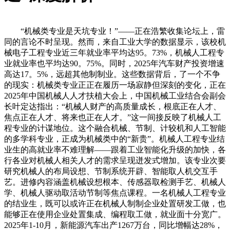
“机械类专业是天坑专业！”——正在浩繁收集论坛上，雷
同的言论不时呈现。然而，来自工业大学的数据显示，该校机
械电子工程专业近三年就业率平均达95。73%，机械人工程专
业就业率也平均达90。75%。同时，2025年汽车财产投资增速
高达17。5%，远超其他制制业。这些数据背后，了一个不争
的现实：机械类专业正正在履历一场寂静但深刻的变化，正在
2025年中国机械人人才扶植大会上，中国机械工业结合会副会
长叶定达指出：“机械人财产的高质量成长，根底正在人才、
焦点正在人才、将来也正在人才。”这一间接反映了机械人工
程专业的计谋地位。这个融合机械、节制、计较机和人工智能
的多学科专业，正成为机械类中的“新贵”。机械人工程专业结
业生的高就业率不难理解——跟着工业智能化升级的加快，各
行各业对机械人相关人才的需求呈现迸发式增加。该专业次要
研究机械人的布局设想、节制系统开辟、智能取人机交互手
艺。进修内容涵盖机械设想根本、传感器取检测手艺、机械人
学、机械人驱动取活动节制等焦点课程。一名机械人工程专业
的结业生，既可以或许正在机械人制制企业处置研发工做，也
能够正在使用企业处置集成、编程取工做，就业面十分宽广。
2025年1-10月，新能源汽车出产1267万台，同比增幅达28%，