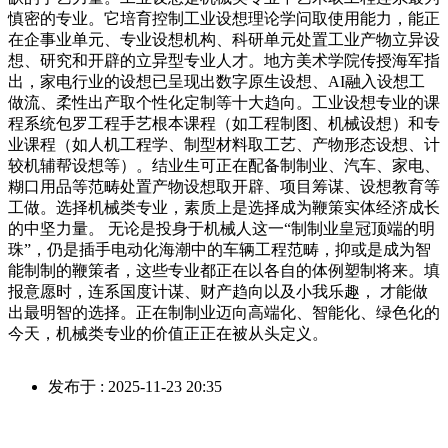
慎密的专业。它培育控制工业设想理论学问取使用能力，能正
在企事业单元、专业设想机构、科研单元处置工业产物立异设
想、研究和开辟的立异型专业人才。地方美术学院传授海军指
出，家电行业的设想已呈现出数字原生设想、AI融入设想工
做流、柔性出产取个性化定制等十大趋向。工业设想专业的课
程系统包罗工程手艺根本课程（如工程制图、机械设想）和专
业课程（如人机工程学、制型材料取工艺、产物形态设想、计
较机辅帮设想等）。结业生可正在配备制制业、汽车、家电、
糊口用品等范畴处置产物设想取开辟、项目筹谋、设想教育等
工做。选择机械类专业，素质上是选择成为鞭策实体经济成长
的中坚力量。 无论是投身于机械人这一“制制业皇冠顶端的明
珠”，仍是插手电动化海潮中的车辆工程范畴，抑或是成为智
能制制的鞭策者，这些专业都正在以各自的体例塑制将来。填
报意愿时，连系国度计谋、财产趋向以及小我乐趣， 才能做
出最明智的选择。正在制制业迈向高端化、智能化、绿色化的
今天，机械类专业的价值正正在被从头定义。
发布于 : 2025-11-23 20:35