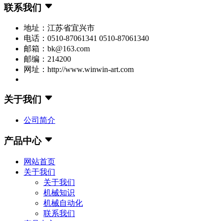
联系我们
地址：江苏省宜兴市
电话：0510-87061341 0510-87061340
邮箱：bk@163.com
邮编：214200
网址：http://www.winwin-art.com
关于我们
公司简介
产品中心
网站首页
关于我们
关于我们
机械知识
机械自动化
联系我们