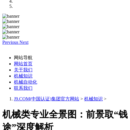
Previous
Next
网站导航
网站首页
关于我们
机械知识
机械自动化
联系我们
J9.COM(中国认证)集团官方网站
>
机械知识
>
机械类专业全景图：前景取“钱
途”深度解析