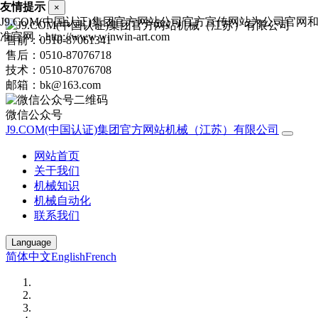
友情提示
×
J9.COM(中国认证)集团官方网站公司官方宣传网站为公司官网
准官网：http://www.winwin-art.com
售前：0510-87061341
售后：0510-87076718
技术：0510-87076708
邮箱：bk@163.com
微信公众号
J9.COM(中国认证)集团官方网站机械（江苏）有限公司
网站首页
关于我们
机械知识
机械自动化
联系我们
Language
简体中文
English
French