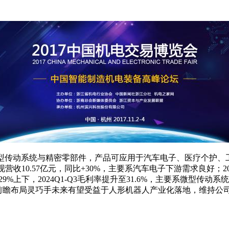
微型传动系统与精密零部件，产品可应用于汽车电子、医疗个护、工业
现营收10.57亿元，同比+30%，主要系汽车电子下游需求良好；202
在29%上下，2024Q1-Q3毛利率提升至31.6%，主要系微
前瞻布局灵巧手未来有望受益于人形机器人产业化落地，维持公司