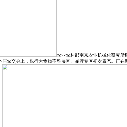
农业农村部南京农业机械化研究所
本届农交会上，践行大食物不雅展区、品牌专区初次表态。正在