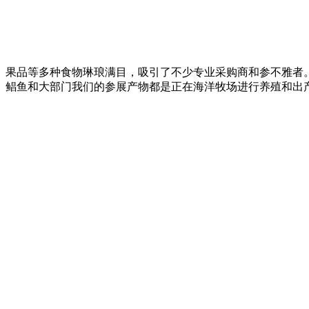
果品等多种食物琳琅满目，吸引了不少专业采购商和参不雅者
鲳鱼和大部门我们的参展产物都是正在海洋牧场进行养殖和出