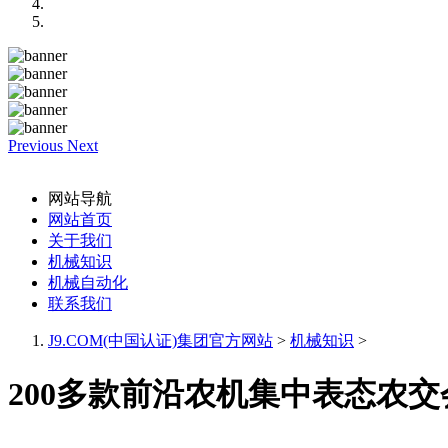
Previous
Next
网站导航
网站首页
关于我们
机械知识
机械自动化
联系我们
J9.COM(中国认证)集团官方网站
>
机械知识
>
200多款前沿农机集中表态农交