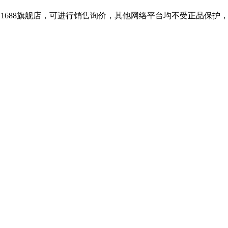
和1688旗舰店，可进行销售询价，其他网络平台均不受正品保护，