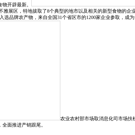
食物开辟最新。
物不雅展区，特地拔取了8个典型的地市以及相关的新型食物的企
”入选品牌农产物，来自全国31个省区市的1200家企业参取，
农业农村部市场取消息化司市场扶
，全面推进产销跟尾。