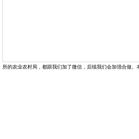
所的农业农村局，都跟我们加了微信，后续我们会加强合做。