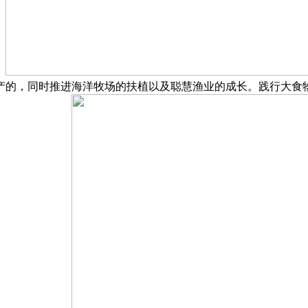
。
产的，同时推进海洋牧场的扶植以及聪慧渔业的成长。践行大食