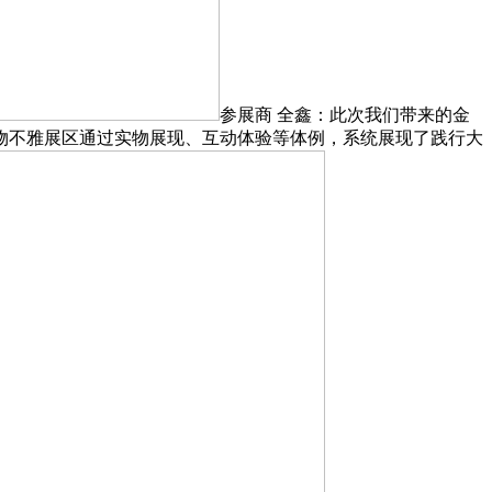
参展商 全鑫：此次我们带来的金
物不雅展区通过实物展现、互动体验等体例，系统展现了践行大