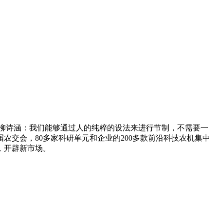
 柳诗涵：我们能够通过人的纯粹的设法来进行节制，不需要一
交会，80多家科研单元和企业的200多款前沿科技农机集中
，开辟新市场。