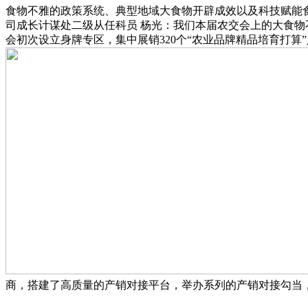
食物不雅的政策系统、典型地域大食物开辟成效以及科技赋能
司成长计谋处二级从任科员 杨光：我们本届农交会上的大食
会初次设立身牌专区，集中展销320个“农业品牌精品培育打算
商，搭建了高质量的产销对接平台，举办系列的产销对接勾当