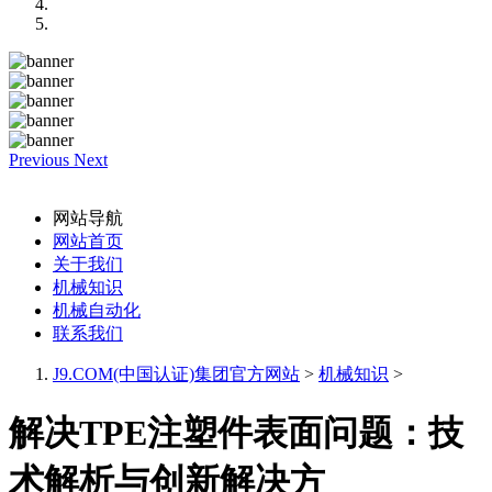
Previous
Next
网站导航
网站首页
关于我们
机械知识
机械自动化
联系我们
J9.COM(中国认证)集团官方网站
>
机械知识
>
解决TPE注塑件表面问题：技
术解析与创新解决方