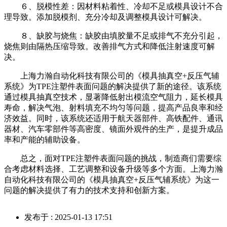
６、脱模性差：因材料粘着性、冷却不足或模具设计不合
理导致。添加脱模剂、充分冷却及调整模具设计可解决。
８、缺胶与烧焦：缺胶由填胶量不足或排气不充分引起，
烧焦则由隔热压缩导致。改善排气方式和降低注射速度可解
决。
上海力瀚自动化科技有限公司的《模具抽真空+反压气辅
系统》为TPE注塑件表面问题的解决提供了新的途径。该系统
通过模具抽真空技术，显著降低射出模流空气阻力，延长模具
寿命，解决气泡、射料填充不均匀等问题，提高产品良率和经
济效益。同时，该系统还适用于航天器部件、高铁配件、通讯
器材、汽车零部件等高密度、镜面外观件的生产，是提升成品
率和产能的辅助设备。
总之，面对TPE注塑件表面问题的挑战，制造商们需要综
合考虑材料选择、工艺调整和设备升级等多个方面。上海力瀚
自动化科技有限公司的《模具抽真空+反压气辅系统》为这一
问题的解决提供了有力的技术支持和创新方案。
发布于 : 2025-01-13 17:51