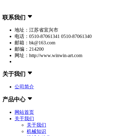
联系我们
地址：江苏省宜兴市
电话：0510-87061341 0510-87061340
邮箱：bk@163.com
邮编：214200
网址：http://www.winwin-art.com
关于我们
公司简介
产品中心
网站首页
关于我们
关于我们
机械知识