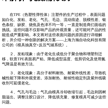
在TPE（热塑性弹性体）注塑件的生产过程中，表面问题
如白化、发粘、老化、气孔、毛边、流动痕迹、脱模性差、银
色条纹、缺胶、烧焦及色泽不均一等，一直是制造商们面临的
挑战。这些问题不仅影响产品的外观质量，还可能对产品的性
能造成严重影响。本文将对这些表面问题的原因进行详细解
析，并介绍一种创新的解决方案——上海力瀚自动化科技有限
公司的《模具抽真空+反压气辅系统》。
２、发粘现象：由于老化生成低分子聚合物和增塑剂迁
移，软质TPE表面易产粘。降低成型温度、低剪切化及使用氮
气降温是有效方法。
３、老化现象：高分子材料耐热、耐紫外线性差，导致机
械性能下降和外观变差。添加耐热、耐候性稳定剂及紫外线吸
收剂可延缓老化。
４、气孔与毛边：气孔由模具冷却收缩引起，毛边则因树
脂溢出。调整注胶口设计、降低填充量、修复模具可减少这些
问题。