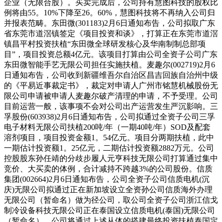
企业（无限合股）。买卖完成后，公司持有慧图科技的股权比
例将由55。10%下降至26。60%，慧图科技将不再纳入公司归
并报表范畴。东田微(301183)2月6日通知布告，公司拟取广东
省东莞市道滘镇签定《项目投资和谈》，打算正在东莞市道滘
镇昌平村投资扶植“东田微全球研发核心及华南制制总部项
目”，项目投资总额4亿元。该项目打算由公司全资子公司广东
东田微智能手艺无限公司担任实施扶植。麦趣尔(002719)2月6
日通知布告，公司收到新疆维吾尔自治区昌吉回族自治州中级
的《平易近事裁定书》，裁定对申请人广州市铭慧机械股份无
限公司申请被申请人麦趣尔破产清理的申请，不予受理。公司
目前运营一般，该事项不会对公司出产运营发生严沉影响。三
孚股份(603938)2月6日通知布告，公司拟通过全资子公司三孚
电子材料无限公司扶植200吨/年（一期40吨/年）SOD及配套
溶剂项目，项目投资金额1。54亿元。项目分两期扶植，此中
一期估计投资额1。25亿元，二期估计投资额2882万元。公司
控股股东孙任靖的分歧步履人元亨科技无限公司打算通过集中
竞价、大买卖的体例，合计减持不跨越3%的公司股份。信质
集团(002664)2月6日通知布告，公司全资子公司信质电机(沉
庆)无限公司拟通过正在新加坡设立全资孙公司信质海外办理
无限公司（暂命名）做为径公司，取公司全资子公司浙江信戈
制冷设备科技无限公司正在泰国设立信质电机(泰国)无限公司
（暂命名）。公司将通过上述从体的搭建最终投资扶植泰国定