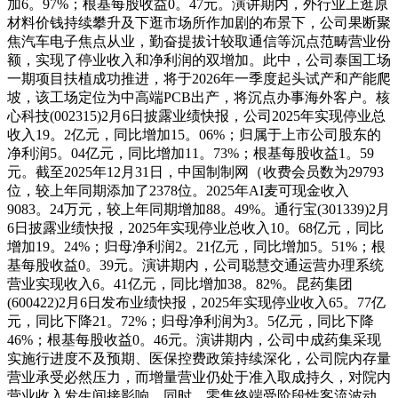
加6。97%；根基每股收益0。47元。演讲期内，外行业上逛原
材料价钱持续攀升及下逛市场所作加剧的布景下，公司果断聚
焦汽车电子焦点从业，勤奋提拔计较取通信等沉点范畴营业份
额，实现了停业收入和净利润的双增加。此中，公司泰国工场
一期项目扶植成功推进，将于2026年一季度起头试产和产能爬
坡，该工场定位为中高端PCB出产，将沉点办事海外客户。核
心科技(002315)2月6日披露业绩快报，公司2025年实现停业总
收入19。2亿元，同比增加15。06%；归属于上市公司股东的
净利润5。04亿元，同比增加11。73%；根基每股收益1。59
元。截至2025年12月31日，中国制制网（收费会员数为29793
位，较上年同期添加了2378位。2025年AI麦可现金收入
9083。24万元，较上年同期增加88。49%。通行宝(301339)2月
6日披露业绩快报，2025年实现停业总收入10。68亿元，同比
增加19。24%；归母净利润2。21亿元，同比增加5。51%；根
基每股收益0。39元。演讲期内，公司聪慧交通运营办理系统
营业实现收入6。41亿元，同比增加38。82%。昆药集团
(600422)2月6日发布业绩快报，2025年实现停业收入65。77亿
元，同比下降21。72%；归母净利润为3。5亿元，同比下降
46%；根基每股收益0。46元。演讲期内，公司中成药集采现
实施行进度不及预期、医保控费政策持续深化，公司院内存量
营业承受必然压力，而增量营业仍处于准入取成持久，对院内
营业收入发生间接影响。同时，零售终端受阶段性客流波动、