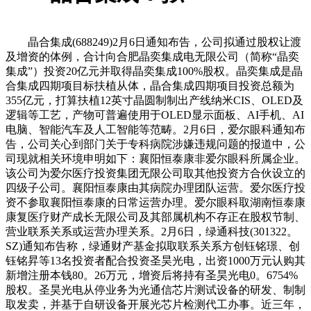
晶合集成(688249)2月6日通知布告，公司拟通过股权让渡
及增资的体例，合计向合肥晶奕集成电无限公司（简称“晶奕
集成”）投资20亿元并取得晶奕集成100%股权。晶奕集成是晶
合集成四期项目标扶植从体，晶合集成四期项目投资总额为
355亿元，打算扶植12英寸晶圆制制出产线纳米CIS、OLED及
逻辑等工艺，产物可普遍使用于OLED显示面板、AI手机、AI
电脑、智能汽车及人工智能等范畴。2月6日，爱尔眼科通知布
告，公司关心到部门关于专科病院涉嫌违规问题的报道中，公
司现就相关环境申明如下：襄阳恒泰康非爱尔眼科所属企业。
该公司为爱尔医疗投资集团无限公司取其他投资方合伙设立的
四级子公司。襄阳恒泰康由其病院办理团队运营。爱尔医疗投
资不参取襄阳恒泰康的日常运营办理。爱尔眼科取湖南恒泰康
康复医疗财产成长无限公司及其部属机构不存正在股权节制、
营业联系关系或运营办理关系。2月6日，绿通科技(301322。
SZ)通知布告称，绿通财产基金拟取联系关系方创钰铭璟、创
钰铭昇等13名投资者配合投资圣昊光电，出资1000万元认购其
新增注册本钱80。26万元，增资后将持有圣昊光电0。6754%
股权。圣昊光电从停业务为光通信芯片测试设备的研发、制制
取发卖，并基于自研设备开展光芯片检测代工办事。近三年，