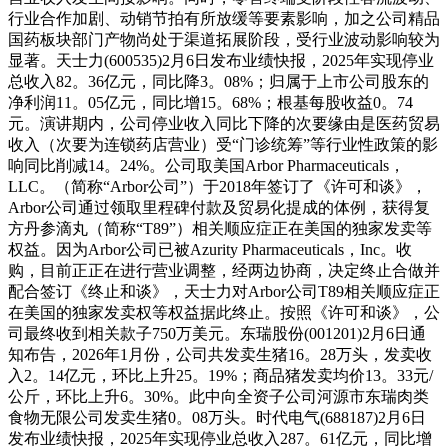
行业合作加剧、动销节拍有所放缓等要素影响，加之公司精品
国药板块部门产物尚处于渠道拓展阶段，受行业波动影响较为
显著。天士力(600535)2月6日发布业绩快报，2025年实现停业
总收入82。36亿元，同比降3。08%；归属于上市公司股东的
净利润11。05亿元，同比增15。68%；根基每股收益0。74
元。演讲期内，公司停业收入同比下降的次要缘由是医药贸易
收入（次要为连锁药店营业）受“门诊统筹”等行业性政策的影
响同比削减14。24%。公司取美国Arbor Pharmaceuticals，
LLC。（简称“Arbor公司”）于2018年签订了《许可和谈》，
Arbor公司通过领取里程碑付款及贸易化提成的体例，获得复
方丹参滴丸（简称“T89”）相关顺应症正在美国的独家发卖等
权益。因为Arbor公司已被Azurity Pharmaceuticals，Inc。收
购，目前正正在进行营业调整，经两边协商，决定终止合做并
配合签订《终止和谈》，天士力对Arbor公司T89相关顺应症正
在美国的独家发卖权等权益据此终止。按照《许可和谈》，公
司最终收到相关款子750万美元。东瑞股份(001201)2月6日通
知布告，2026年1月份，公司共发卖生猪16。28万头，发卖收
入2。14亿元，环比上升25。19%；商品猪发卖均价13。33元/
公斤，环比上升6。30%。此中向全资子公司河源市东瑞肉类
食物无限公司发卖生猪0。08万头。时代电气(688187)2月6日
发布业绩快报，2025年实现停业总收入287。61亿元，同比增