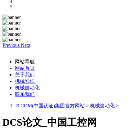
Previous
Next
网站导航
网站首页
关于我们
机械知识
机械自动化
联系我们
J9.COM(中国认证)集团官方网站
>
机械自动化
>
DCS论文_中国工控网