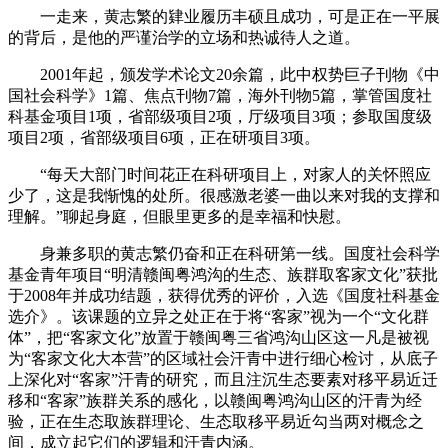
一走来，黄志繁的肄业履历丰硕且成功，可是正在一平展
的背后，是他的严谨治学的立场和热诚待人之道。
2001年起，颁发学术论文20余篇，此中权势巨子刊物《中
国社会科学》1篇、焦点刊物7篇，海外刊物5篇，掌管国度社
科基金项目1项，省部级项目2项，厅级项目3项；参取国度级
项目2项，省部级项目6项，正在研项目3项。
“每天大部门时间花正在科研项目上，对家人的关怀照应
少了，这是我惭愧的处所。很感激老婆一曲以来对我的支撑和
理解。”聊起身庭，但眼里更多的是幸福和快慰。
身兼多职的黄志繁仍奋和正在科研第一线。国度社会科学
基金青年项目“明清赣闽粤鸿沟的生态、族群取客家文化”获批
于2008年并成功结题，获得优秀的评价，入选《国度社科基金
选介》。该课题的立异之处正在于将“客家”视为一个“文化群
体”，把“客家文化”放置于赣闽粤三省鸿沟山区这一凡是被视
为“客家文化大本营”的区域社会汗青中进行细心检讨，从底子
上深化对“客家”汗青的研究，而且注沉生态要素对移平易近迁
移和“客家”族群关系的感化，以赣闽粤鸿沟山区的汗青为经
验，正在生态取族群理论、生态取移平易近勾当两对概念之
间，成立起它们的逻辑和汗青内涵。