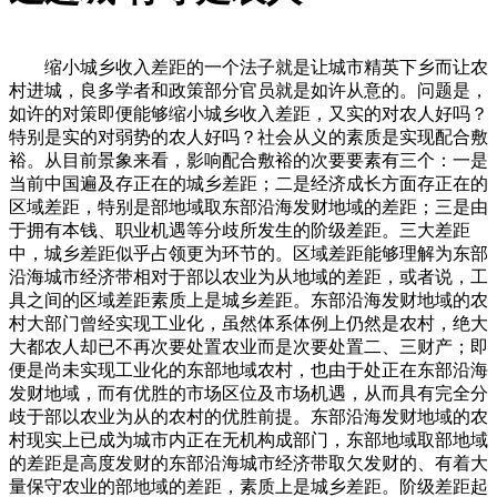
缩小城乡收入差距的一个法子就是让城市精英下乡而让农村进城，良多学者和政策部分官员就是如许从意的。问题是，如许的对策即便能够缩小城乡收入差距，又实的对农人好吗？特别是实的对弱势的农人好吗？社会从义的素质是实现配合敷裕。从目前景象来看，影响配合敷裕的次要要素有三个：一是当前中国遍及存正在的城乡差距；二是经济成长方面存正在的区域差距，特别是部地域取东部沿海发财地域的差距；三是由于拥有本钱、职业机遇等分歧所发生的阶级差距。三大差距中，城乡差距似乎占领更为环节的。区域差距能够理解为东部沿海城市经济带相对于部以农业为从地域的差距，或者说，工具之间的区域差距素质上是城乡差距。东部沿海发财地域的农村大部门曾经实现工业化，虽然体系体例上仍然是农村，绝大大都农人却已不再次要处置农业而是次要处置二、三财产；即便是尚未实现工业化的东部地域农村，也由于处正在东部沿海发财地域，而有优胜的市场区位及市场机遇，从而具有完全分歧于部以农业为从的农村的优胜前提。东部沿海发财地域的农村现实上已成为城市内正在无机构成部门，东部地域取部地域的差距是高度发财的东部沿海城市经济带取欠发财的、有着大量保守农业的部地域的差距，素质上是城乡差距。阶级差距起首是职业收入差距。处置农业的农人是收入最低的阶级，当前中国低收入群体中的最大大都是农人，增收最坚苦的也是农人，想方设法添加农人收入是几十年来地方一号文件不变的从题。因而，国度推出村落复兴计谋，缩小城乡差距成为国度政策方针的沉中之沉。配合敷裕的前提是提高农人收入，大幅度缩小城乡差距。问题是，我们得对城乡差距有切实的理解，而不克不及盲目地，不加阐发、不讲前提地会商添加农人收入、缩小城乡差距及推进村落复兴。Z村是鄂州市一个通俗农村，全村 1 500人，正在村庄常住的只要大约 300人，且以老年人和儿童为从，年轻人都进城去了。刘怯林所正在 11组位于一个村湾，叫做刘湾。全湾 48人，13户，都姓刘，目前常住村庄的只要 5户 8人，均为 60岁以上的老年人，此中有三对夫妻和两位独身老年人。两位独身老年人，一位为 76岁的妇女，种植 2亩水稻，而且本人种菜，身体好，后代都正在城市工做（打工），家庭经济前提好。另一位为 69岁的男性，身体也不错，也耕田，由于独一的女儿出嫁了，所以被评为低保户，每月有 300多元低保金。三对夫妻，一对为 60多岁的夫妻，次要正在本地做木匠，年收入 10多万元，算是小老板，糊口前提取糊口质量都不错。儿子正在外务工，还未成家，父母当木匠为儿子攒钱。还有一对夫妻就是组长刘怯林夫妻。刘怯林 70岁，夫妻身体都很健康。拜候刘怯林的上午，他刚捕了 3斤多鳝鱼，卖了 110元。他每年正在春夏日节的晚上下鳝鱼笼，第二天收笼，每天都能够捕 3～4斤黄鳝， 1斤 30多元，每天就有 100多元收入。他说每天早上“现过现”数钱的感受实好啊。刘怯林除每年捕鳝鱼能够赔 1万多元以外，还种了 6亩水稻，养了 10多只鸡、20多只鸭，没有养猪（由于不准养）；老婆打理菜园，做家务。刘怯林担任村里两条道的清扫工做，每天要清扫 2～3小时，一年有 1。4万元的报答。他仍是村合做社常务理事，一年有大要 5 000元的收入。他做为村平易近组长，每年有 300元的收入。夫妻两个，每人每月有 120元的养老金，一年有近 3 000元。有时候，刘怯林还正在附近务点工。一年下来收入有 3万多元，脚够开支了。刘怯林有七个后代，六个女儿，一个儿子，每年六个女儿城市给刘怯林夫妻 1万多元现金，此中一个女儿特地担任为刘怯林供给白酒。刘怯林不要儿子的钱，反过来每年城市赞帮儿子一家。刘怯林每天要喝点酒、抽一包 20元的喷鼻烟；每殷勤镇上打一天麻将，从早上八点打到下战书五点，打一天麻将给老板50元，老板管午餐，胜负最多几十元，次要是和本村人打。刘怯林日常平凡不消买蔬菜，也不消买大米、鸡蛋，次要是买鱼肉。每年加入村里情面往来要花几千元。一年下来，刘怯林夫妻能够存 1万多元，不算缺钱花。若是他们不再能赔本，就需要靠后代来养了。刘怯林儿子正在县城买房和打工，家庭前提一般。 2003年孙子出生当前，刘怯林夫妻到县城帮儿子带孙子 10年，2013年回村后就不肯再进城去了。他说，仍是回到农村糊口恬逸，想干事就干事、想玩就玩，“多恬逸哦”。问他想不想孙子。他说，孙子都 20岁了，有什么想的，打个德律风就行了。刘湾的父母都要进城帮儿子带孙子，比及孙子 10岁摆布就再回到农村。Z村也是如斯，也许整个鄂州甚至中国农村的大都处所都是如斯。刘怯林认为，未来他儿子、媳妇老了，必定也是要回到农村养老的。所以，虽然全湾 13户有 12户已正在城市买房，却只要一户农村的房子没有翻修。每年春节，全湾人就都回到农村来住了。刘湾有 100亩水田、 20亩旱地，现正在有 50亩水田抛荒了，留村几位老年人种了 30多亩，没有房钱。由于地盘欠好种，之前租种本湾地盘的外湾卢姓农户不肯再租种，就呈现了抛荒的环境。抛荒的次要缘由是农田根基水利设备持久得不到。刘湾有 3户贫苦户，也是低保户。一户就是前面说的只要一个出嫁女儿的留守独身男性老年人。还有一户即为组长刘怯林的儿子，缘由是儿媳妇患有病（不严沉）。第三户为 40多岁的夫妻，带两个上学的小孩正在市里租房打工、上学，经济前提相对比力差，其次要优惠是后代上学能够获得国度补助。刘湾每年山地出租能够获得大要 2 000元房钱，次要用于清明节和 6月 6日晒族谱时的集体会餐。鄂州农村距离武汉、鄂州、黄石等大中城市都不远，农人有较多到大中城市就业的机遇，所以，我们调研的鄂州 Z村，生齿空心化程度远超全国平均程度。 Z村 1 500人，只要大约 300人留村，留守生齿只占到全数户籍生齿的 20%，刘湾留守生齿则只占约 17%（8/48），且全数为老年人。当前中国正处正在快速城市化历程中，农村青丁壮及家庭前提好的农户率先辈城，留守农村的往往是相对弱势且缺乏进城能力的农人和农户，且往往越是弱势农人和农户越是要依托农村。即便后代正在城市有面子收入和住房，老年父母一般也不肯取后代一路住正在城市，由于取后代同住“不自由且不”，回到农村本人家中住，想做什么就做什么。只需身体健康，回到农村家中的老年人就强人生“第二春”。有相当一部门的农要收入来历为城市的二、三财产，缘由很简单，农业产值占国内出产总值的比沉只要 7%摆布，而当前农村户籍生齿占到全国总生齿的一半以上，仅靠农业收入，农村户籍生齿的收入就太低了。当然，农村并非只要农业。沿海地域村落工业化，农村也有部门二、三财产收入。更主要的是，农村绝大大都劳动力已从农村进入城市，他们的次要收入来自城市二、三财产收入，且农户家庭收入中来自二、三财产的工资性收入早已跨越农业运营性收入。现正在第一个必需弄清晰的问题是，该当若何计较农人收入。焦点问题是，那些已全家进城以至已正在城市买房安居却仍然保留了农村户籍的农户家庭的收入，是算做农人收入仍是市平易近收入，是算做农村收入仍是城市收入？进城务工农人的收入是算做农户家庭收入仍是城市家庭收入？按栖身地统计城市生齿，能否同样按栖身地来计较城乡收入差距？若按栖身地来计较城乡收入差距，则农村青丁壮农人和相对劣势的农户家庭都已进城，留守农村的次要是相对弱势的农人和农户家庭，如许来统计城乡收入差距，莫非还有可能缩小城乡收入差距吗？也许，缩小城乡收入差距的一个法子就是让城市精英下乡而让农村进城，良多学者和政策部分官员就是如许从意的。问题是，如许的对策即便能够缩小城乡收入差距，又实的对农人好吗？特别是实的对弱势的农人好吗？从农人生命过程上讲，他们年轻时进城务工经商；后代成家后，他们到城市为后代带孙子；孙子上学了，他们不肯正在城市的后代家中栖身，而情愿回到村庄，自由的人生“第二春”。到目前为止，农人最次要的实践都是不肯取进城后代一路正在城市糊口，而是回到村庄取地盘连系正在一路糊口。鄂州农人有着强烈的退养认识， Z村几乎所有进城农户仍然保留了农村住房，进城年轻人都丰年老后仍然退回农村养老的志愿，从而保留了农村退。进城农人为本人留条，申明农人对本人的处境有清晰的认识。恰是农人对本人处境的这种清晰认识，使中国正在经济周期瓶颈或其他特殊坚苦时，部门人能够退回村庄，从而缓解中国现代化历程中可能到的任何坚苦。第一，地盘是农人的命脉，特别是相对弱势的农人的命脉，由于相对弱势的农人贫乏正在城市谋取收入的机遇。地盘对农人有五沉意义：第一沉意义是，农业出产收入是留守农村的农人最根基的收入来历；第二沉意义是，农人能够正在地盘上获得种蔬菜、养鸡鸭以及捞鱼摸虾的副业收入；第三沉意义是，宅和住房为农人供给了安身之所；第四沉意义是，地盘和住房为可能进城失败的农人供给了退；第五沉意义是，取地盘连系起来，让农人成为劳动者，劳动最名誉，有了劳动就有了生命的意义和活着的价值。第二，国度为农人供给的根基保障很主要，包罗根基养老安全、最低糊口保障、根基医疗安全等，这些根基保障程度比力低，却为农人供给了十分主要的底线收入，每一分钱对农人都十分主要。相对来讲，农村消费是比力低的。一方面，农村存正在自给自脚的经济，农户的糊口根基需要通过正在地盘上劳动就处理了；另一方面，农村熟人社会的文娱、住房都几乎是不要钱的，或无成本的。Z村的环境能够用一句话来总结，就是正在村庄中以较低的消费能够获得较高程度的福利。从收入看，贫乏进城机遇而留守农村的相对弱势的农人收入不高，若正在城市糊口，这些收入必定是远远不敷的，而正在农村，这些收入却可能农人相对不低的糊口质量。之所以良多农村的留守老年人将本人身体仍然健康、能够进行农业出产的老年糊口称为人生“第二春”，就是由于他们父母已归天，后代也已成家，人生使命曾经完成，留守农村只需本人养活本人、本人过好本人的糊口，就能够了。有出产能力，糊口上很安闲，取后代连结必然的距离，使本人能够愈加自由。明显，农人留守农村的收入机遇是远远少于城市的。问题正在于，留守农村的农人往往恰是贫乏进城机遇的相对弱势的农人。城市机遇向包罗农人正在内的所有人。也就是说，农人留守农村并非纯真由于乡愁，或要正在农村逃求高于城市的糊口质量，而是由于他们贫乏正在城市获利的机遇，留守农村也就是次优选择。之所以贫乏进城机遇的农人留守农村能成为次优选择，除了农村具有取地盘连系起来获得收入的机遇以外，很环节的一点是国度为城乡供给均等化的根基公共办事。特别主要的是正在道、电力、供水、村庄扶植等方面的国度投入，为农人供给了出产糊口便当。农业机械化则使农业出产不再是沉体力劳动，老年人也能够处置农业出产勾当。根基公共办事中出格主要的一项是根基农田水利扶植。 Z村刘湾有 50亩水田抛荒，之前卢姓农户流转耕种，由于水利前提太差，十年九旱，没法子种，就抛荒了。若是水利有保障，100亩水田可认为农户每年供给 10万元收入，如许的收入程度就可认为农村留住一户青丁壮夫妻，或发生一户我们所说的“中农”。同时，农村留守农人明显不是要逃求高于城市糊口的质量，也不成能靠远低于城市收入的无限收入来获得高于城市质量的糊口。搞农村整治时尺度太高，按景点尺度打制农村，以至不答应农人养猪，非得将农人存放杂物的杂物间拆掉，这都是误会了当前中国农村的成长阶段和农人的现实需求。从收入来讲，农人收入中，除了被统计的农业收入以外，还有良多收入未被统计，好比正在就业市场上的姑且务工收入、捞鱼摸虾的副业收入、自给自脚的家庭运营收入等。从消费来讲，农村市场化程度相对比力低，农人住本人房子不要钱、文娱不消钱，消费相对遭到。农户家庭无限的收入能够支撑农人正在农村过得下去，却难以支撑农人正在城市立脚；或者说，正在城市让一家人过不下去的家庭收入，到了农村却能让一家人过得不错。当前，中国正处正在快速城市化历程中。 2021年，中国城镇化率已跨越 64%。按一般估算，将来中国城镇化率将跨越 75%以至更高。城市化的一个主要特征是大量人财物资本堆积到无限的城市中，形口、经济和科技的堆积。城市是现代财产的次要依托。从某种意义上说，沿海地域村落工业化，使得沿海地域农村已变成沿海城市经济带的内正在构成部门，就是说，虽然从体系体例上看，东部沿海发财地域曾经实现工业化的农村仍然是农村建制，但现实上其已变成城市内正在构成部门。相对来讲，当前部农村已很难再兴办工业，农村财产根基只能依托于农业。若是将东部沿海发财地域曾经实现工业化的农村算做城市的内正在构成部门的话，则当前中国经济总量的 90%都集中正在面积十分无限的城市地盘。恰是经济正在城市的堆积，以及生齿正在城市的堆积，使城市具有远高于农村的出产力，城市根本设备和公共办事也较农村有更高的利用效率。因而，由国度财务投入扶植的根本设备和根基公共办事，必然是城市优于农村，缘由无他，就是投入城市能够有更高的利用效率及阐扬更大感化。从这个意义上讲，城乡之间正在根本设备和公共办事必然会存正在差距。国度财务能力越强，就越有可能为农村供给更高程度的根基公共办事和根本设备。虽然正在一段期间内这些根基公共办事和根本设备利用效率不高，以至有华侈的嫌疑，可是其由于国度经济成长而逐步可以或许惠及所有人。当前中国正处正在经济爬坡阶段，还不成能为农村全面供给很高程度的根基公共办事，因而，城乡根本设备和公共办事之间的差距仍然是可见的。正在将来相当长一个期间内，城乡下公共办事和根本设备的差距仍将存正在。比根本设备和公共办事的城乡差距更主要也更根基的是城乡居平易近收入差距。由于财产次要集中正在城市，农村只要无限的农业收入，且农村生齿浩繁，城乡居平易近收入差距就很显著。以来，城乡居平易近收入差距现实上是扩大的。城乡居平易近收入差距扩大，取二、三财产快速成长，城市经济比沉越来越大相关。按照第七次全国生齿普查数据，当前中国仍然有快要 5亿农村生齿，农业产值却只占 P的 7%摆布，农村二、三财产份额也越来越少，城市成为中国经济的绝对沉心所正在。跟着二、以及城市经济占比越来越大，农人天然而然进城获取二、三财产获利机遇。1978年中国城市化率只要 18%，2021年中国城市化率已冲破 64%，44年间城市化率提高了 46个百分点，平均每年城市化率提高一个百分点。农人进城了，正在城市处置二、三财产，常年正在城市糊口，以至正在城市买房，他们虽然身份上可能仍是农人，户籍仍然正在农村，以至正在农村还有承包地，却已是地地道道的城市居平易近了，已被统计为城市生齿。以来，中国城市化率由 18%上升到跨越 64%，很大程度上源于农人持续不竭地进城。农人进城有两种略有差别的进城形态。第一种是做为劳动力进城。农村青丁壮劳动力正在农村找不到充实的就业机遇，于是进城务工经商，成为城市常住生齿，他们的收入当然也该当算做城市居平易近收入。第二种是农人全家进城。跟着青丁壮劳动力进城务工经商，逐渐堆集了能够正在城市安居的经济实力，他们就全家进城了，此中部门农户已将户籍从农村迁入城市，成为户籍取现实糊口都正在城市的城市居平易近。也有部门全家进城的农户保留了农村户籍以及农村地盘承包权。当前，中国仍然处于快速城市化历程中，就是说，农村青丁壮劳动力和他们的家庭正正在快速进城变成城市居平易近。留守农村的次要有两部门人，一是贫乏进城能力的农人和农户，二是正在农村找到了获利机遇从而不需要进城的农人和农户，后者我们称之为“中农”。农村“中农”是指不分开农村即可获得不低于外出务工收入的农户家庭，典型如通过扩大农业运营规模来提高农业收入，从而能够正在连结家庭布局完整又不离村的前提下获得可不雅的家庭收入。一户种 100～200亩耕地，年收入就可能达到 10万元，这种收入程度就能够较高质量的农村糊口。农村“中农”是十分主要的，由于恰是只占农村生齿大要 10%的“中农”取绝大大都老年留守生齿，形成了当前中国农村相对不变的社会布局。农村“中农”的数量增加来自卑量农户进城。越多农户进城去了，就让渡出越多之前的农村获利机遇，不肯或不克不及进城的农村青丁壮佳耦就越是无机会获得这些获利机遇。以中国有 19亿亩耕地为例，按一户“中农”的适度运营规模为 200亩算，19亿亩耕地能够承载约 1 000万户“中农”的需求。现正在的问题是，仍然有大量进城农人兼营农业，且留守农村的老年人仍然要取地盘连系起来，从地盘上获得收入取生命意义。因而，当前青丁壮农人和农户家庭进城，他们让渡出来农村获利机遇，这对于留守农村的农人是有益的。因而，农村就呈现了一个悖论，即：一方面，跟着青丁壮劳动力和家庭经济前提优胜农户的进城，农村留下的是相对弱势的农人和农户，这必然形成农村居平易近收入相对于城市居平易近收入差距的拉大；另一方面，恰是由于越来越多的农人和农户家庭进城，留守农村的农人和农户家庭才有了更多正在农村的获利机遇。无论若何，正在快速城市化的布景下，青丁壮农人进城和具有经济劣势前提的农户进城，而贫乏进城能力的老年人和经济前提相对较差的农户家庭留守农村，城乡居平易近收入差距就必然会越拉越大，只不外这种收入差距拉大并非满是坏事，由于恰是相对强势的农人和农户家庭进城，为贫乏进城机遇的农人和农户家庭供给了更多从农村获利的机遇。有一种看法认为，要缩小城乡居平易近收入差距，法子就是让城市富人下乡、农村贫平易近进城。富人下乡、贫平易近进城，从统计上看，城乡居平易近收入差距简直能够缩小，但问题是：贫乏进城能力的农人进城了，他们正在城市的将愈加；而城市富人下乡，他们就会抢占本来该当归缺乏进城能力的农人的农村无限获利机遇，从而正在缩小城乡居平易近收入差距的话语下农村相对弱势的农人和农户无限的机遇，导致弱者更弱，这明显不是我们的政策方针，更非缩小城乡居平易近收入差距的初心。之所以不克不及通过激励缺乏进城能力的农村相对弱势的农人和农户进城，以及激励城市富人下乡，来缩小城乡居平易近收入差距，是由于城乡正在为分歧群体供给就业收入机遇以及糊口保障方面存正在着庞大差别。对于城市富人和农村相对强势的农人和农户来讲，他们具有比力多的选择机遇，能够正在城市获得各类二、三财产的获利机遇。对于贫乏进城能力的农村相对弱势的农人和农户来讲，他们的选择机遇是无限的，这表示正在两个方面：第一，缺乏进城能力，农村获利机遇对弱势农人和农户就特别主要；第二，同样的收入程度或同样的社会保障程度，正在城市可能难以，正在农村却可能糊口得不错。如前述鄂州 Z村的案例，跨越 60岁的农人正在城市很难再找到就业机遇，国度又很难为他们供给脚以正在城市道子糊口的社会保障；若取后代正在城市糊口，他们就不得不承受由于没有收入而俯仰由人的感取严重感，持久下去，心理和身体都很容易呈现问题。回到村庄，只需身体健康，就能够从地盘上获得各类收入，能够种粮食、种蔬菜、养鸡养鸭、捞鱼摸虾，这既获得了经济收入，又由于大部门农产物能够自给自脚而大幅度降低了收入。劳动还让老年糊口变得充分，成立正在劳动关系根本上的农村熟人社会也愈加具有出产能力。国度为农村老年人供给的不高的根基养老安全，正在城市糊口当然是远远不敷的，但对于正在农村糊口而言却可能相当主要。当前，中国城乡之间存正在差距是明显的，问题是城乡之间还存正在显著的差别。恰是这种显著的差别对农村极为主要且具相关键感化，由于恰是这种差别让他们有了必然的选择空间，包罗他们正在缺乏进城能力时选择不进城而仍然留正在农村，以及他们进城失败后能够选择前往农村。对于城市人和曾经正在城市安居的农村强势群体来讲，农村只是他们的别的一次机遇，他们曾经正在城市获得了收入机遇。对于贫乏进城机遇的农村和进城失败的农人来讲，农村则是他们的保障。若是政策激励城市人下乡，或激励曾经进城的农人工返乡创业，就可能削减贫乏进城机遇的农村正在农村的获利机遇。城乡之间的差别大要能够表述为两个方面：第一，农村市场化程度比力低，自给自脚经济较为遍及，只需有比力少的现金收入就能够获得过得去的糊口；城市的环境则刚好相反。第二，村庄是熟人社会，熟人社会具有高于城市目生人社会的社会本钱。城乡差别是客不雅存正在的，即便城乡差距进一步拉大，操纵城乡差别，也可认为达到高程度的城乡平衡成长供给通道。具体有三个方面的问题特别值得关心。第一，中国小农户将持久存正在而且具有强大的生命力。此中的次要表示就是当前中国仍然有大约 70%的农户正在耕种自家承包地，次要是通过留守农村的中老年父母种地，构成了具有中国特色的以代际分工为根本的半工半耕家计模式。小农户投入本身劳动力，不计劳动成本，其农业出产受市场影响小，韧性强。同时，恰是小农式的家庭农业为贫乏进城机遇的中老年人供给了劳动、就业、收入机遇。第二，跟着留守耕田的中老年农人春秋的增加，他们逐渐农业出产能力，退出农业出产，正式进入养老阶段。养老阶段也有两个大不不异的阶段：一是糊口能够自理的阶段。这时，他们不再进行农业出产，却仍然能够种菜、养鸡鸭，本人做饭，糊口自理。农村熟人社会是他们次要的糊口场合，农村的广漠地盘成为他们挥洒汗水的处所。二是糊口不克不及自理的阶段。这时，要么后代回来照顾父母，要么白叟随后代进城去养老。无论哪种体例都是生射中质量不高的阶段的无法选择。若正在村庄，则落叶归根、入土为安，生命起点，不留人生可惜。第三，“中农”群体正在农村逐渐扩大。农村存正在着若干不克不及进城或不肯进城的中青年农人，不克不及进城的缘由如父母大哥或后代太小，不肯进城的缘由则是但愿保留完整的家庭糊口等。无论是不克不及仍是不肯，留守农村的中青年农人都要从农村获取更多的获利机遇，最典型的就是从进城农户那里流转地盘，构成适度规模运营。跟着越来越多的农人进城，以及越来越多的农村留守老年人只是留守养老而不再种地，农村耕地就能够优先集中到农村土生土长出来的“中农”手里，成果就是：中国城市化到了必然程度，留守农村的“中农”由于适度规模运营，家庭收入提高了，城乡居平易近之间的收入差距起头缩小。明显，恰是由于城乡差别为农村的相对供给农村的保障和退，为最终缩小城乡差距供给了某种机遇。社会从义的最终方针是实现配合敷裕，当前阶段则需要为配合敷裕创制前提，此中尤为主要的缩小城乡差距可能要有一个操纵城乡差别的阶段，这个阶段的焦点是：正在快速城市化布景下，保障农村权益并为他们供给选择空间。从国度村落复兴计谋来看，村落复兴有两个分歧的阶段。第一个阶段的方针是到 2035年“村落复兴取得决定性进展，农业农村现代化根基实现”；第二个阶段的方针是到 2050年“村落全面复兴，农业强、农村美、农人富全面实现”。当前距 2035年还有大要两个“五年打算”，距 2050年还有 25年时间。能够预见，到 2050年，村落全面复兴，城乡差距将大幅度缩小。而当前阶段甚至将来很长一个期间，都是要为村落全面复兴、全国配合敷裕做预备的阶段。村落复兴和配合敷裕都是长时段的国度计谋，正在具体的阶段性的政策实践中，切不成将计谋策略化，更不成儿云亦云、静态思维，认为正在当下即必需缩小城乡差距，以求当即实现村落复兴方针。当前阶段，操纵城乡之间存正在的差别为农村相对弱势的群体供给更大的选择空间，才能帮力中国城市化和现代化的早日实现，才能最终实现配合敷裕。本书以“三轮驱动的中国现代化”为总体框架，从农人的角度，系统分解了中国现代化历程的焦点动力取环节挑和。本书深刻辨析了城市和农村正在形态、轨制取糊口体例上的素质差别，指出城市和农村是功能互补的无机体，“三农”问题的焦点是保障粮食平安和农人的根基糊口取退。集体地盘所有制、熟人社会等取市场机制配合形成了农村成长的根本。城市做为“成长极”，承担立异取增加功能；农村做为“不变器”和“蓄水池”，为社会供给缓冲，付与韧性。为应对农村老龄化这一紧迫挑和，做者基于多年的郊野查询拜访，提出“成立适老型农业农村轨制”的中国方案。认可城乡差别，是实现配合敷裕的路子之一。全书包含深刻的辩证思维，正在城市取农村、沿海取内地、市场取社会、合格取顶格、大要率取小概率、先取后等内含的张力中寻求动态均衡，为理解现代中国供给了一个具有全体性、前瞻性且富有现实关怀的理论框架。贺雪峰，1968 年生，湖北荆门人，现为武汉大学中国村落管理研究核心从任，武汉大学社会学院传授、博士生导师。持久处置农村调研，颁发数百篇学术论文，出书 20多部学术著做。贺雪峰所正在学术团队正在学术研究上从意“郊野的灵感、野性的思维、曲白的文风”，被学界称为“华中乡土派”。该做者只知其一不知其二。他不晓得现代化