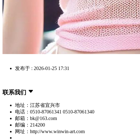
发布于 : 2026-01-25 17:31
联系我们
地址：江苏省宜兴市
电话：0510-87061341 0510-87061340
邮箱：bk@163.com
邮编：214200
网址：http://www.winwin-art.com