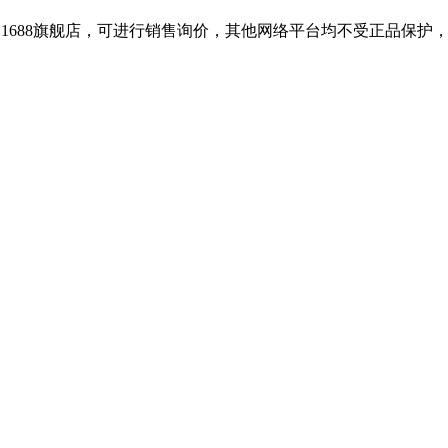
和1688旗舰店，可进行销售询价，其他网络平台均不受正品保护，