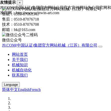
友情提示
×
J9.COM(中国认证)集团官方网站公司官方宣传网站为公司官网
准官网：http://www.winwin-art.com
售前：0510-87061341
售后：0510-87076718
技术：0510-87076708
邮箱：bk@163.com
微信公众号
J9.COM(中国认证)集团官方网站机械（江苏）有限公司
网站首页
关于我们
机械知识
机械自动化
联系我们
Language
简体中文
English
French