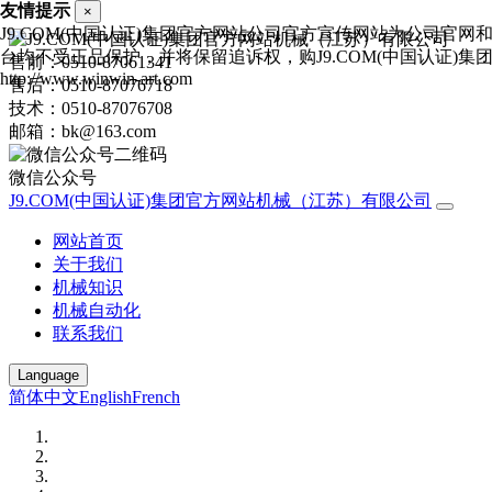
友情提示
×
J9.COM(中国认证)集团官方网站公司官方宣传网站为公司官网
台均不受正品保护，并将保留追诉权，购J9.COM(中国认证)
售前：0510-87061341
http://www.winwin-art.com
售后：0510-87076718
技术：0510-87076708
邮箱：bk@163.com
微信公众号
J9.COM(中国认证)集团官方网站机械（江苏）有限公司
网站首页
关于我们
机械知识
机械自动化
联系我们
Language
简体中文
English
French