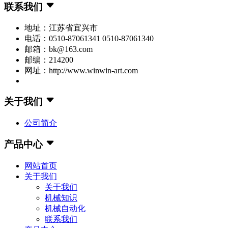
联系我们
地址：江苏省宜兴市
电话：0510-87061341 0510-87061340
邮箱：bk@163.com
邮编：214200
网址：http://www.winwin-art.com
关于我们
公司简介
产品中心
网站首页
关于我们
关于我们
机械知识
机械自动化
联系我们