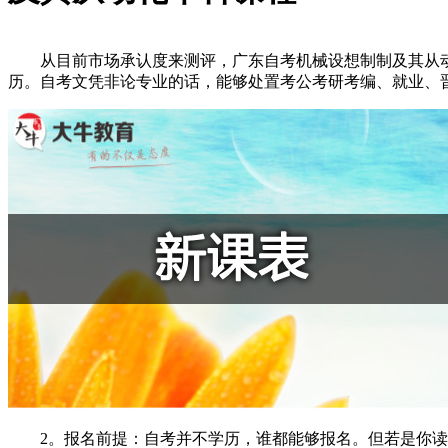
从目前市场承认度来测评，广东自考机械设想制制及其从动
历。自考文凭非论专业的话，能够处置考公考研考编、就业、
2。报名前提：自考并不学历，谁都能够报名。但若是你读