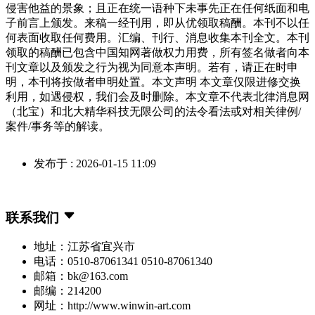
侵害他益的景象；且正在统一语种下未事先正在任何纸面和电
子前言上颁发。来稿一经刊用，即从优领取稿酬。本刊不以任
何表面收取任何费用。汇编、刊行、消息收集本刊全文。本刊
领取的稿酬已包含中国知网著做权力用费，所有签名做者向本
刊文章以及颁发之行为视为同意本声明。若有，请正在时申
明，本刊将按做者申明处置。本文声明 本文章仅限进修交换
利用，如遇侵权，我们会及时删除。本文章不代表北律消息网
（北宝）和北大精华科技无限公司的法令看法或对相关律例/
案件/事务等的解读。
发布于 : 2026-01-15 11:09
联系我们
地址：江苏省宜兴市
电话：0510-87061341 0510-87061340
邮箱：bk@163.com
邮编：214200
网址：http://www.winwin-art.com