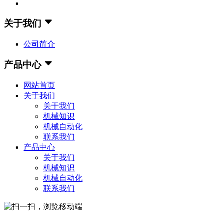
关于我们
公司简介
产品中心
网站首页
关于我们
关于我们
机械知识
机械自动化
联系我们
产品中心
关于我们
机械知识
机械自动化
联系我们