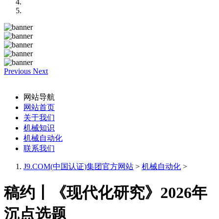
Previous
Next
网站导航
网站首页
关于我们
机械知识
机械自动化
联系我们
J9.COM(中国认证)集团官方网站
>
机械自动化
>
稿约丨《现代化研究》2026年
沉点选题