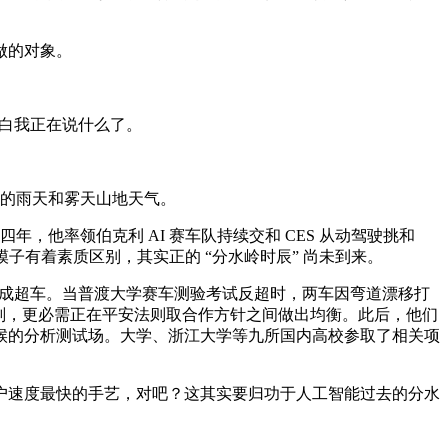
做的对象。
大白我正在说什么了。
复杂的雨天和雾天山地天气。
去四年，他率领伯克利 AI 赛车队持续交和 CES 从动驾驶挑和
模子有着素质区别，其实正的 “分水岭时辰” 尚未到来。
时的速度完成超车。当普渡大学赛车测验考试反超时，两车因弯道漂移打
规划，更必需正在平安法则取合作方针之间做出均衡。此后，他们
气候的分析测试场。大学、浙江大学等九所国内高校参取了相关项
速度最快的手艺，对吧？这其实要归功于人工智能过去的分水