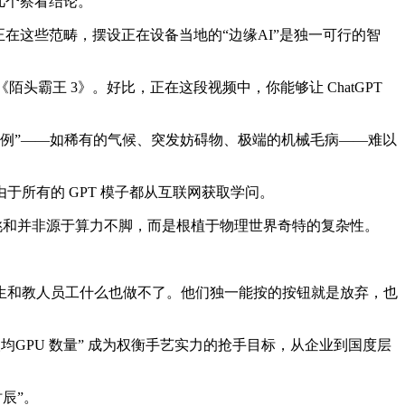
补几个察看结论。
这些范畴，摆设正在设备当地的“边缘AI”是独一可行的智
陌头霸王 3》。好比，正在这段视频中，你能够让 ChatGPT
例”——如稀有的气候、突发妨碍物、极端的机械毛病——难以
于所有的 GPT 模子都从互联网获取学问。
其挑和并非源于算力不脚，而是根植于物理世界奇特的复杂性。
和教人员工什么也做不了。他们独一能按的按钮就是放弃，也
人均GPU 数量” 成为权衡手艺实力的抢手目标，从企业到国度层
辰”。