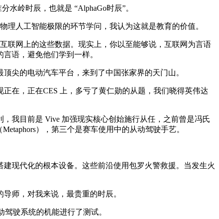
岭时辰，也就是 “AlphaGo时辰”。
物理人工智能极限的环节学问，我认为这就是教育的价值。
取互联网上的这些数据。现实上，你以至能够说，互联网为言语
的言语，避免他们学到一样。
顶尖的电动汽车平台，来到了中国张家界的天门山。
在，正在CES 上，多亏了黄仁勋的从题，我们晓得英伟达
，我目前是 Vive 加强现实核心创始施行从任，之前曾是冯氏
etaphors），第三个是赛车使用中的从动驾驶手艺。
建现代化的根本设备。这些前沿使用包罗火警救援。当发生火
的导师，对我来说，最贵重的时辰。
从动驾驶系统的机能进行了测试。