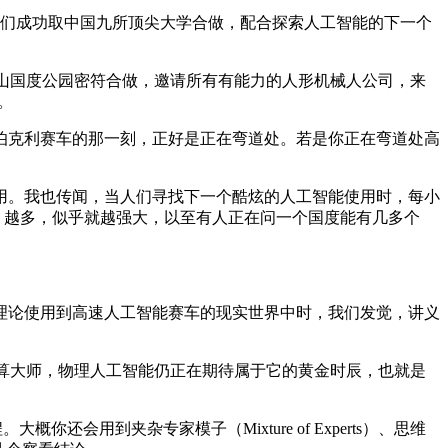
我们成功取中国九所顶尖大学合做，配合探索人工智能的下一个
天门山国度公园密符合做，邀请所有有能力的人形机械人公司，来
。
克利赛车的那一刻，正好是正在弯道处。若是你正在弯道处高
智能使用。我也传闻，当人们寻找下一个酷炫的人工智能使用时，每小
U 越多，似乎就越强大，以至有人正在问一个国度能有几多个
论使用到高速人工智能赛车的现实世界中时，我们发觉，讲义
筹算大师，物理人工智能仍正在期待属于它的黄金时辰，也就是
用到夹杂专家模子（Mixture of Experts）、思维