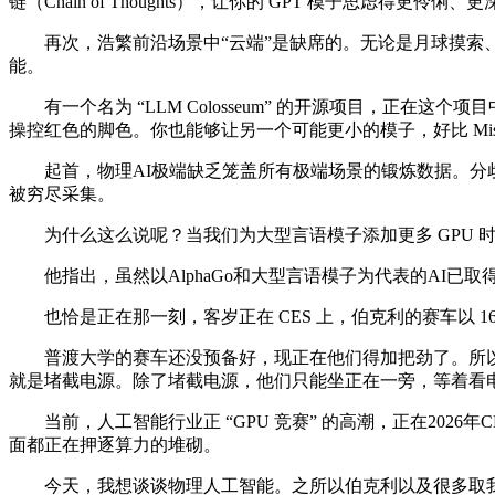
链（Chain of Thoughts），让你的 GPT 模子思
再次，浩繁前沿场景中“云端”是缺席的。无论是月球摸索、
能。
有一个名为 “LLM Colosseum” 的开源项目，正在这
操控红色的脚色。你也能够让另一个可能更小的模子，好比 Mist
起首，物理AI极端缺乏笼盖所有极端场景的锻炼数据。分歧
被穷尽采集。
为什么这么说呢？当我们为大型言语模子添加更多 GPU 时，
他指出，虽然以AlphaGo和大型言语模子为代表的AI已
也恰是正在那一刻，客岁正在 CES 上，伯克利的赛车以 16
普渡大学的赛车还没预备好，现正在他们得加把劲了。所以
就是堵截电源。除了堵截电源，他们只能坐正在一旁，等着看
当前，人工智能行业正 “GPU 竞赛” 的高潮，正在2026年
面都正在押逐算力的堆砌。
今天，我想谈谈物理人工智能。之所以伯克利以及很多取我们