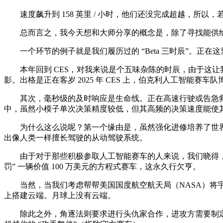
速度飙升到 158 英里 / 小时，他们还没完成超越，所以
总而言之，我今天想和大师分享的概念是，除了寻找能供给更
一个环节的例子就是我们履历过的 “Beta 三时辰”。正
本年回到 CES，对我来说是个五味杂陈的时辰，由于这让我
影。出格是正在客岁 2025 年 CES 上，伯克利人工智能赛
其次，毫秒级的及时响应是生命线。正在高速行驶或告急救援中，
中，虽然小模子单次决策精度较低，但其高频的决策速度能使
为什么这么说呢？第一个缘由是，虽然强化进修培养了世界
出像人类一样擅长驾驶的从动驾驶系统。
由于对于那些积极参取人工智能赛车的人来说，我们晓得，目
罚” 一辆价值 100 万美元的方程式赛车，这永久行欠亨。
当然，当我们考虑帮帮美国国度航空航天局（NASA）将宇
上搭建云端。月球上没有云端。
除此之外，角逐法则要求进行头仇家合作，进攻方需要制定准确