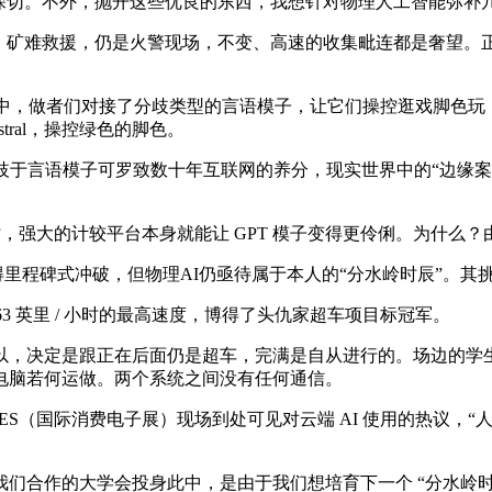
虑得更伶俐、更深切。不外，抛开这些优良的东西，我想针对物理人工智能弥
矿难救援，仍是火警现场，不变、高速的收集毗连都是奢望。正在
个项目中，做者们对接了分歧类型的言语模子，让它们操控逛戏脚色玩《
ral，操控绿色的脚色。
于言语模子可罗致数十年互联网的养分，现实世界中的“边缘案
强大的计较平台本身就能让 GPT 模子变得更伶俐。为什么？由
取得里程碑式冲破，但物理AI仍亟待属于本人的“分水岭时辰”。
3 英里 / 小时的最高速度，博得了头仇家超车项目标冠军。
，决定是跟正在后面仍是超车，完满是自从进行的。场边的学生
电脑若何运做。两个系统之间没有任何通信。
CES（国际消费电子展）现场到处可见对云端 AI 使用的热议，“
合作的大学会投身此中，是由于我们想培育下一个 “分水岭时