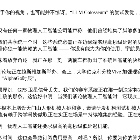
视角，也可能并不惊讶。“LLM Colosseum” 的尝试
有任何一家物理人工智能公司能声称，他们曾经堆集了脚够多的
们共享统一个时，这些系统必需正在边缘端实现毫秒级延迟的决
你独一能依赖的人工智能 —— 你没有能力为你的使用、宇航
着放弃角逐，就正在那一刻，两辆车都做出了准确且智能的决
orld」系列论坛正在拉斯维加斯举办。会上，大学伯克利分校Vive 加强
lphaGo时辰”。
沉，GPS 卫星信号丢失。我们的赛车系统正在那一刻决定将
准确的那条。这恰好申明，当我们谈论物理人工智能时，它现实
在原有赛事根本上增设天门山人形机械人挑和赛，邀请研发机构测试机
，也有赖于跨学科协做取正在实正在场景中持续堆集的经验。正在
，物理人工智能还要求极高的毫秒级低延迟机能。
、更多时间，这也会导致订阅费用更高，对吧？所以，你要为你的