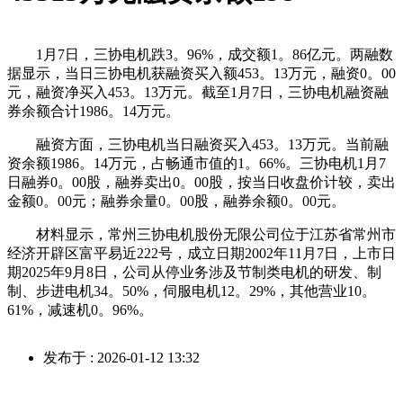
1月7日，三协电机跌3。96%，成交额1。86亿元。两融数
据显示，当日三协电机获融资买入额453。13万元，融资0。00
元，融资净买入453。13万元。截至1月7日，三协电机融资融
券余额合计1986。14万元。
融资方面，三协电机当日融资买入453。13万元。当前融
资余额1986。14万元，占畅通市值的1。66%。三协电机1月7
日融券0。00股，融券卖出0。00股，按当日收盘价计较，卖出
金额0。00元；融券余量0。00股，融券余额0。00元。
材料显示，常州三协电机股份无限公司位于江苏省常州市
经济开辟区富平易近222号，成立日期2002年11月7日，上市日
期2025年9月8日，公司从停业务涉及节制类电机的研发、制
制、步进电机34。50%，伺服电机12。29%，其他营业10。
61%，减速机0。96%。
发布于 : 2026-01-12 13:32