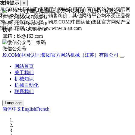
友情提示
×
J9.COM(中国认证)集团官方网站公司官方宣传网站为公司官网
和1688旗舰店，可进行销售询价，其他网络平台均不受正品保
售前：0510-87061341
护，并将保留追诉权，购J9.COM(中国认证)集团官方网站产品
售后：0510-87076718
请认准官网：http://www.winwin-art.com
技术：0510-87076708
邮箱：bk@163.com
微信公众号
J9.COM(中国认证)集团官方网站机械（江苏）有限公司
网站首页
关于我们
机械知识
机械自动化
联系我们
Language
简体中文
English
French