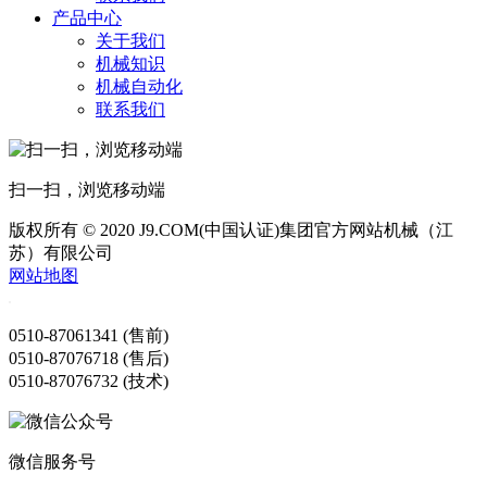
产品中心
关于我们
机械知识
机械自动化
联系我们
扫一扫，浏览移动端
版权所有 © 2020 J9.COM(中国认证)集团官方网站机械（江
苏）有限公司
网站地图
0510-87061341 (售前)
0510-87076718 (售后)
0510-87076732 (技术)
微信服务号