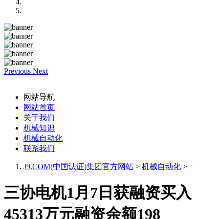
Previous
Next
网站导航
网站首页
关于我们
机械知识
机械自动化
联系我们
J9.COM(中国认证)集团官方网站
>
机械自动化
>
三协电机1月7日获融资买入
45313万元融资余额198