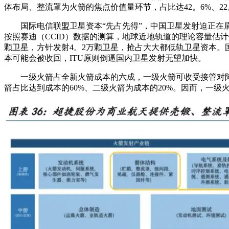
体布局、整流罩为火箭的焦点价值量环节，占比达42。6%、22。
国际电信联盟卫星资本“先占先得”，中国卫星发射迫正在眉睫
按照赛迪（CCID）数据的测算，地球近地轨道的理论容量估计
颗卫星，方针发射4。2万颗卫星，抢占大大都低轨卫星资本。国内
本可能会被收回，ITU原则倒逼国内卫星发射无望加快。
一级火箭占全新火箭成本的六成，一级火箭可收受接管对降
箭占比达到成本的60%、二级火箭为成本的20%。因而，一