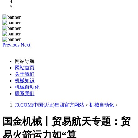
Previous
Next
网站导航
网站首页
关于我们
机械知识
机械自动化
联系我们
J9.COM(中国认证)集团官方网站
>
机械自动化
>
国金机械丨贸易航天专题：贸
易火箭运力如“算