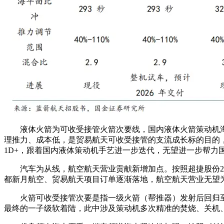
液体火箭为可收受接管火箭次要线，国内液体火箭策动机海平面
理推力、成本低，是贸易航天可收受接管的支流成长标的目的，目
1D+，跟着国内液体策动机手艺进一步迭代，无望进一步帮力
汽车为从线，航空航天营业贡献新增加点。按照超捷股份24年
都新月航空、贸易航天项目订单逐渐落地，航空航天营业无望
火箭可收受接管次要是指一级火箭（帮推器）发射后回归至
最终的一子级软着陆，此中涉及策动机多次精准的焚烧、关机