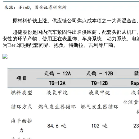
原材料价钱上涨。供应链公司焦点成本项之一为高温合金、
超捷股份是国内汽车紧固件出名供应商，配套头部从机厂。
安性的环节产物，使用正在表里饰、车身系统、动力系统、电池包等
为Tier 2间接配套问界、抱负、特斯拉、吉利等厂商。