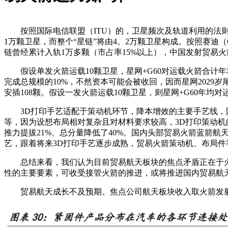
按照国际电信联盟（ITU）的，卫星频次及轨道利用的法则是
1万颗卫星，而整个“星链”将由4。2万颗卫星构成。按照赛迪（
链曾经累计入轨1万多颗（市占率15%以上），中国发射贸易
假设单发火箭运载10颗卫星，星网+G60对运载火箭合计年均需
完成总规模的10%，不然资本可能会被收回，因而星网2029岁尾前
安插108颗。假设一发火箭运载10颗卫星，则星网+G60年均
3D打印手艺适配于策动机环节，降本增效的主要手艺线，
等，因为设想布局相对复杂且对材料要求较高，3D打印策动机的
推力提拔21%、总分量降低了40%。国内头部贸易火箭蓝箭航
艺，跟着将来3D打印手艺逐步成熟，贸易火箭策动机、布局件
总结来看，我们认为目前贸易航天板块的焦点矛盾正在于火
性的主要要素，可收受接管火箭的推进，或将推进国内贸易航天
贸易航天成长不及预期。焦点公司航天板块收入取火箭发射