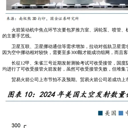
火箭策动机中焦点环节次要包罗推力室、涡轮泵、喷管、机
的主要手艺线。
卫星互联、卫星挪动通信等需求增加，拉动对低轨卫星需求。按照
因为空中挪动相对较快，需要至多300颗才能成功组网，而且
长征12甲、朱雀三号近期发射测验考试可收受接管，国度队
均进行了可收受接管火箭发射，虽然可收受接管失败，但堆集了
贸易火箭公司上市节拍不及预期。贸易火箭公司若成功上市