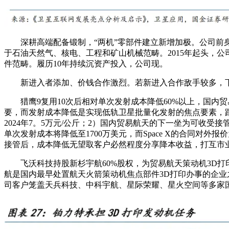
深耕高端配备锻制，“两机”零部件建立新增加极。公司前身
于石油天然气、核电、工程和矿山机械范畴。2015年起头，
件范畴。履历10年持续沉资产投入，公司现。
新进入者添加、价钱合作激烈。若新进入合作敌手较多，下
猎鹰9复用10次后相对单次发射成本降低60%以上，国内
要，而发射成本降低是实现低轨卫星批量化发射的焦点要素，跟
2024年7。5万元/公斤；2）国内贸易航天的下一坐为可收受接
单次发射成本将降低至1700万美元，而Space X的合同对
接管后，成本降低无望取客户必然程度分享降本收益，打互市
飞沃科技持股新杉宇航60%股权，为贸易航天策动机3D打
航是国内最早处置航天火箭策动机焦点部件3D打印办事的企业
司客户笼盖天兵科技、中科宇航、星际荣耀、星火空间等多家