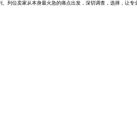
剂。列位卖家从本身最火急的痛点出发，深切调查，选择，让专