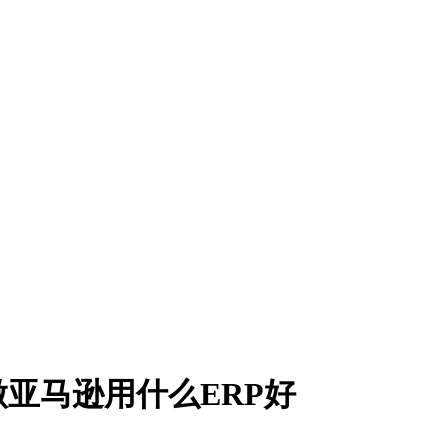
做亚马逊用什么ERP好