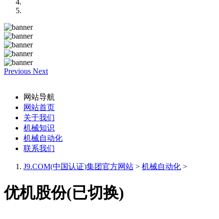
Previous
Next
网站导航
网站首页
关于我们
机械知识
机械自动化
联系我们
J9.COM(中国认证)集团官方网站
>
机械自动化
>
优机股份(已切换)