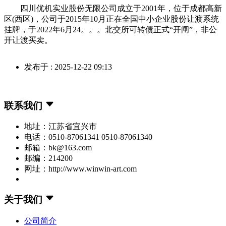
四川优机实业股份无限公司成立于2001年，位于成都高新
区(西区)，公司于2015年10月正在全国中小企业股份让渡系统
挂牌，于2022年6月24。。。北交所可转债正式“开闸”，非公
开让渡买卖。
发布于 : 2025-12-22 09:13
联系我们
地址：江苏省宜兴市
电话：0510-87061341 0510-87061340
邮箱：bk@163.com
邮编：214200
网址：http://www.winwin-art.com
关于我们
公司简介