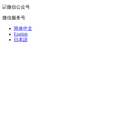
微信服务号
简体中文
English
日本語