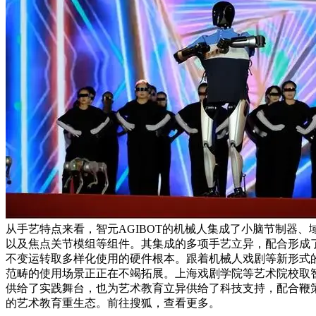
从手艺特点来看，智元AGIBOT的机械人集成了小脑节制器
以及焦点关节模组等组件。其集成的多项手艺立异，配合形成
不变运转取多样化使用的硬件根本。跟着机械人戏剧等新形式
范畴的使用场景正正在不竭拓展。上海戏剧学院等艺术院校取智
供给了实践舞台，也为艺术教育立异供给了科技支持，配合鞭
的艺术教育重生态。前往搜狐，查看更多。