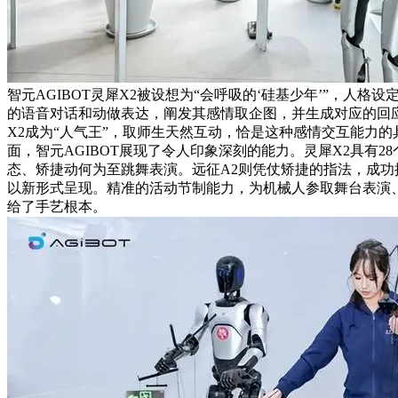
智元AGIBOT灵犀X2被设想为“会呼吸的‘硅基少年’”，人格
的语音对话和动做表达，阐发其感情取企图，并生成对应的回
X2成为“人气王”，取师生天然互动，恰是这种感情交互能力
面，智元AGIBOT展现了令人印象深刻的能力。灵犀X2具有2
态、矫捷动何为至跳舞表演。远征A2则凭仗矫捷的指法，成功
以新形式呈现。精准的活动节制能力，为机械人参取舞台表演
给了手艺根本。