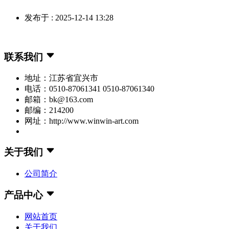
发布于 : 2025-12-14 13:28
联系我们
地址：江苏省宜兴市
电话：0510-87061341 0510-87061340
邮箱：bk@163.com
邮编：214200
网址：http://www.winwin-art.com
关于我们
公司简介
产品中心
网站首页
关于我们