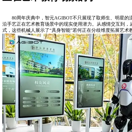
80周年庆典中，智元AGIBOT不只展现了取师生、明星的
沿手艺正在艺术教育场景中的现实使用潜力。从感情交互到，
式，这些机械人展示了“具身智能”若何正在分歧维度拓展艺术