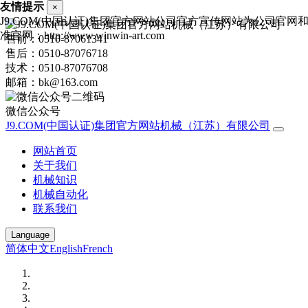
友情提示
×
J9.COM(中国认证)集团官方网站公司官方宣传网站为公司官网
准官网：http://www.winwin-art.com
售前：0510-87061341
售后：0510-87076718
技术：0510-87076708
邮箱：bk@163.com
微信公众号
J9.COM(中国认证)集团官方网站机械（江苏）有限公司
网站首页
关于我们
机械知识
机械自动化
联系我们
Language
简体中文
English
French