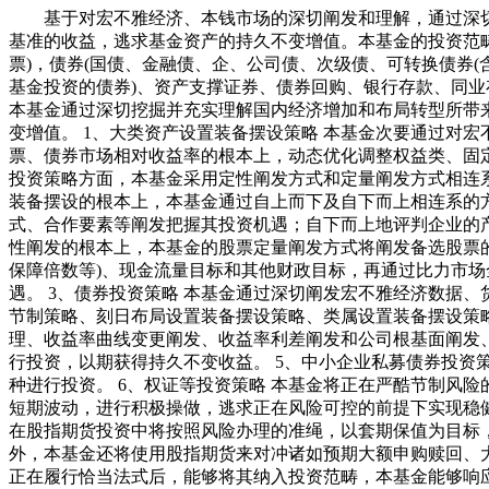
基于对宏不雅经济、本钱市场的深切阐发和理解，通过深切
基准的收益，逃求基金资产的持久不变增值。本基金的投资范
票)，债券(国债、金融债、企、公司债、次级债、可转换债券
基金投资的债券)、资产支撑证券、债券回购、银行存款、同业
本基金通过深切挖掘并充实理解国内经济增加和布局转型所带
变增值。 1、大类资产设置装备摆设策略 本基金次要通过对
票、债券市场相对收益率的根本上，动态优化调整权益类、固定
投资策略方面，本基金采用定性阐发方式和定量阐发方式相连
装备摆设的根本上，本基金通过自上而下及自下而上相连系的
式、合作要素等阐发把握其投资机遇；自下而上地评判企业的
性阐发的根本上，本基金的股票定量阐发方式将阐发备选股票的估
保障倍数等)、现金流量目标和其他财政目标，再通过比力市
遇。 3、债券投资策略 本基金通过深切阐发宏不雅经济数据
节制策略、刻日布局设置装备摆设策略、类属设置装备摆设策略
理、收益率曲线变更阐发、收益率利差阐发和公司根基面阐发
行投资，以期获得持久不变收益。 5、中小企业私募债券投资
种进行投资。 6、权证等投资策略 本基金将正在严酷节制风
短期波动，进行积极操做，逃求正在风险可控的前提下实现稳健
在股指期货投资中将按照风险办理的准绳，以套期保值为目标
外，本基金还将使用股指期货来对冲诸如预期大额申购赎回、
正在履行恰当法式后，能够将其纳入投资范畴，本基金能够响