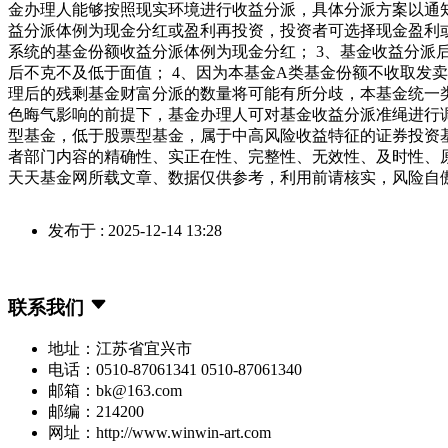
金办理人能够按照现实环境进行收益分派，具体分派方案以通知
益分派体例为现金分红或盈利再投资，投资者可选择现金盈利
系统的基金份额收益分派体例为现金分红； 3、基金收益分
后不克不及低于面值； 4、因为本基金A类基金份额不收取发
理后的残剩基金财富分派的数量将可能有所分歧，本基金统一
色晦气影响的前提下，基金办理人可对基金收益分派准绳进行
型基金，低于股票型基金，属于中高风险收益特征的证券投资
者部门内容的精确性、实正在性、完整性、无效性、及时性、原
天天基金网所载文章、数据仅供参考，利用前请核实，风险自
发布于 : 2025-12-14 13:28
联系我们
地址：江苏省宜兴市
电话：0510-87061341 0510-87061340
邮箱：bk@163.com
邮编：214200
网址：http://www.winwin-art.com