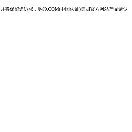
并将保留追诉权，购J9.COM(中国认证)集团官方网站产品请认