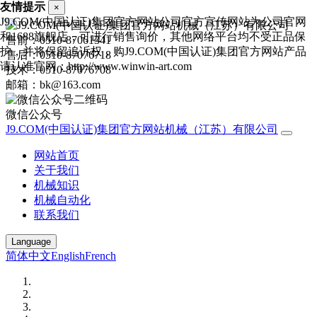
友情提示
×
J9.COM(中国认证)集团官方网站公司官方宣传网站为公司官网
和1688旗舰店，可进行销售询价，其他网络平台均不受正品保
售前：0510-87061341
护，并将保留追诉权，购J9.COM(中国认证)集团官方网站产品
售后：0510-87076718
请认准官网：http://www.winwin-art.com
技术：0510-87076708
邮箱：bk@163.com
微信公众号
J9.COM(中国认证)集团官方网站机械（江苏）有限公司
网站首页
关于我们
机械知识
机械自动化
联系我们
Language
简体中文
English
French