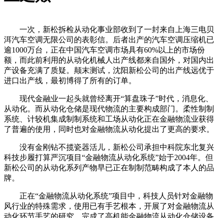
一次，新松拆检从动化事业部收到了一封来自上海三电贝
洱汽车空调无限公司的表彰信。后者出产的汽车空调压缩机已
逾1000万台，正在中国汽车空调市场具有60%以上的市场份
额，而此前利用的从动化机械人出产线都来自国外，对国内出
产设备充满了质疑。颠末测试，沈阳新松公司的出产线远优于
进口出产线，最初博得了所有的订单。
现代金融业一起头就曾经离开“算盘珠子”时代，消息化、
从动化。而从动化仓储是现代物流的主要构成部门。柔性制制
系统、计较机集成制制系统和工场从动化正在金融物流业获得
了普遍的使用，同时也对金融物流从动化提出了更高的要求。
没有金刚钻不揽瓷器活儿，新松公司承担中科院东北复兴
科技步履打算严沉项目“金融物流从动化系统”始于2004年。但
新松公司的从动化系列产物早已正在制制范畴构成了本人的品
牌。
正在“金融物流从动化系统”项目中，科技人员针对金融物
风行业的特殊需求，使用已有手艺根本，开展了对金融物流从
动化环节手艺的研究，完成了高机能金融物流从动化仓储设备