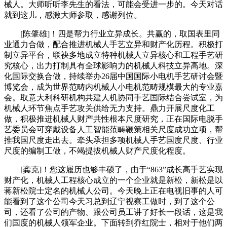
械人。大师听听李先生的看法，可能会受进一步的。今天对话
就到这儿，感激大师参取，感谢列位。
[陈肇雄]！四是帮力行业立异成长。共赢的，取国表里同
业通力合做，配合推进机械人手艺立异和财产化历程。积极打
制立异平台，联袂多地成立特种机械人立异核心和工程手艺研
究核心，出力打制具有全球影响力的机械人科技立异高地。深
化国际交换合做，持续举办26届中国国际小电机手艺研讨会暨
博览会，成为世界范畴内机械人小电机范畴规模最大的专业嘉
会。取意大利科研机构共建人机协同手艺国际结合尝试室，为
机械人环节焦点手艺攻关供给无力支持。鼎力开展尺度化工
做，积极推进机械人财产共性根本尺度研究，正在国际电脱手
艺委员会可穿戴设备人工智能范畴鞭策相关尺度成功立项，帮
推我国尺度走出去。牵头承担多项机械人手艺国度尺度、行业
尺度的编制工做，不竭提拔机械人财产尺度化程度。
[龚克]！您这履历也够丰硕了，由于“863”成长高手艺实现
财产化，机械人工程核心成立的一个企业就是新松，新松是以
蒋新松院士定名的机械人公司。今天晚上正在电视旧事的人可
能看到了这个公司今天习总到辽宁视察工做时，到了这个公
司，还看了公司的产物、跟公司员工讲了好长一段话，这是我
们国度的机械人领军企业。下面转到乔红院士，相对于他们两