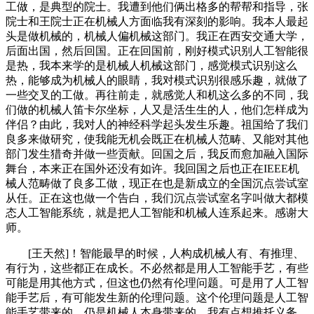
工做，是典型的院士。我遭到他们俩出格多的帮帮和指导，张
院士和王院士正在机械人方面临我有深刻的影响。我本人最起
头是做机械的，机械人偏机械这部门。我正在西安交通大学，
后面出国，然后回国。正在回国前，刚好模式识别人工智能很
是热，我本来学的是机械人机械这部门，感觉模式识别这么
热，能够成为机械人的眼睛，我对模式识别很感乐趣，就做了
一些交叉的工做。再往前走，就感觉人和机这么多的不同，我
们做的机械人笛卡尔坐标，人又是活生生的人，他们怎样成为
伴侣？由此，我对人的神经科学起头发生乐趣。祖国给了我们
良多来做研究，使我能无机会既正在机械人范畴、又能对其他
部门发生猎奇并做一些贡献。回国之后，我反而愈加融入国际
舞台，本来正在国外还没有如许。我回国之后也正在IEEE机
械人范畴做了良多工做，现正在也是新成立的全国沉点尝试室
从任。正在这也做一个告白，我们沉点尝试室名字叫做大都模
态人工智能系统，就是把人工智能和机械人连系起来。感谢大
师。
[王天然]！智能最早的时候，人构成机械人有、有推理、
有行为，这些都正在成长。不必然都是用人工智能手艺，有些
可能是用其他方式，但这也仍然有伦理问题。可是用了人工智
能手艺后，有可能发生新的伦理问题。这个伦理问题是人工智
能手艺带来的，仍是机械人本身带来的，我有点想推托义务。