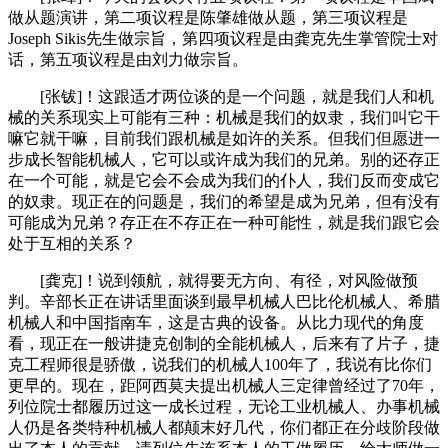
做从题演讲，第二项议程是陈肇雄做从题，第三项议程是
Joseph Sikis先生做宗旨，第四项议程是由龚克先生掌管院士对
话，第五项议程是由刘力做宗旨。
[张钹]！这跟适才两位谈的是一个问题，就是我们人和机
械的关系现实上可能有三种：机械是我们的奴隶，我们叫它干
嘛它就干嘛，目前我们跟机械是如许的关系。但我们但愿进一
步成长智能机械人，它可以或许成为我们的兄弟。别的还存正
在一个可能，就是它会不会成为我们的仆人，我们反而变成它
的奴隶。现正在的问题是，我们的希望是成为兄弟，但有没有
可能成为兄弟？存正在不存正在一种可能性，就是我们跟它会
处于互相的关系？
[龚克]！说到领航，就得要无方向、有径，对风险做预
判。辛部长正在讲话里面谈到最早机械人巴比伦机械人、希腊
机械人和中国指南车，这是古典的设备。从比力现代的角度
看，现正在一般讲捷克创制的全能机械人，后来有了片子，捷
克工程师很是骄傲，说我们的机械人100年了，我说有比你们
更早的。现在，距阿西莫夫提出机械人三定律曾经过了70年，
列位院士都履历过这一成长过程，无论工业机械人、办事机械
人仍是各类特种机械人都颠末好几代，你们都正在分歧阶段做