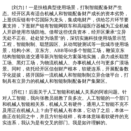
[刘力]！一是扶植典型使用场景，打制智能配备财产生
态。经开区具有适合机械人和智能配备财产成长的资本劣势，
上逛供应链有中芯国际为龙头，集成电财产，供给芯片环节要
素支持，下逛财产链有智能网联车和高端医疗器械为工业机械
人开辟使用市场防地。借帮这些优良资本，经开区秉承“立异
无处不正在、处处皆为场景”的，深切实施科技使用场景示范
工程，智能制制、聪慧园区、从动驾驶测试等一批城市使用场
景，结构小米、京东方、ABB等60多个智能工场，鞭策京东
结构智能轨道交通等新兴智能化方案落地实施，鼎力成长聪慧
工场、黑灯工场，为物流机械人、办事机械人付与更多广漠场
景。同时，依托经开区信创财产根本，软硬连系，开展配备数
字化提拔，搭开国际一流机械人和智能制制立异合做平台，打
制具有立异力的机械人和智能制制配备财产集聚区。
[乔红]！后面关于人工智能和机械人关系的阿谁问题。针
对人工智能，我向张教员就教了良多次。人工智能的一个部门
和机械人智能相关系，机械人又有硬件，通用人工智能不克不
及用正在机械人上？由于机械人有本体，它动了之后，本体一
曲正在轮回之中，并且方针纷歧样，有本体意味着软硬件的充
实连系，我认为是有交叉的部门。我是如许理解的。