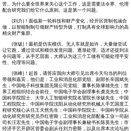
苦。为什么要全世界来关心这个工作，这是需要法令界、伦理
配合研究我们给它什么原则。这是第一个问题。
[刘力]！面临新一轮科技和财产变化，经开区营制包涵合
做，以智能制制引领财产转型升级，打制具有全球影响力的高
精尖财产集群。
[张钹]！最初是仿实模仿。无人车就是如许，大量做尝试
让它跑，通过尝试和模仿发觉问题、逐渐处理。适才还提到法
令问题等，从手艺层面，大师认为这三个工做有可能处理平安
性、伦理等问题。
[张峰]！起首，请答应我向大师引见出席今天勾当的列位
带领和嘉宾，他们是：工业和消息化部党组、副部长辛国斌先
生；中国电子科技集团无限公司党组、董事长陈肇雄先生；世
界工程组织结合会前任、中国电子学会副理事长龚克先生；中
国科学院院士、大学人工智能研究院名望院长张钹先生；中国
工程院院士、中国科学院沈阳从动化研究所机械人手艺国度工
程研究核心从任王天然先生；中国科学院院士、中国科学院从
动化研究所研究员乔红密斯；工业和消息化部配备工业一司副
司长汪宏先生；中国电子学会副理事长兼秘书长陈英先生；市
经济手艺开辟区管委会副从任刘力密斯，以及出席本次论坛的