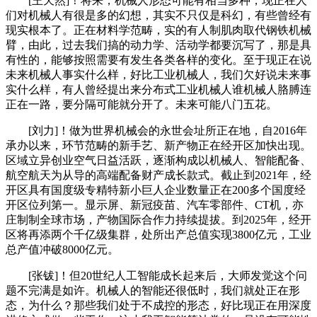
[王天然]！将来，机械人形态可能有相当多种，现正在人
们对机械人有很是多的幻想，其实不只仅是科幻，有些曾经有
现实根本了。正在材料学范畴，实的有人制肌肉取代钢铁机械
臂，由此，过去我们搞的动力学、活动学都要沉写了，那是具
有性的，能够按照需要有发生各类各样的变化。至于现正在说
未来机械人事实什么样，好比工业机械人，我们欠好说未来事
实什么样，有人曾经提出来分布式工业机械人谁机械人胳膊连
正在一路，要分隔可能就分开了。未来可能八门五花。
[刘力]！做为世界机械会的永世会址所正在地，自2016年
承办以来，环节范畴的新手艺、新产物正在经开区加快出现。
区域立异创业空气日益活跃，逐渐构成以机械人、智能配备、
航空航天为从导的高端配备财产成长款式。截止到2021年，经
开区具有国度级专精特新小巨人企业数量正在200多个国度经
开区位列第一。显示屏、新冠疫苗、汽车零部件、CT机，亦
庄制制全球市场，产物国际合作力持续提拔。到2025年，经开
区将再添两个千亿级集群，处所出产总值实现3800亿元，工业
总产值冲破8000亿元。
[张钹]！但20世纪人工智能成长起来后，大师发觉这个问
题不完满是如许。机械人的智能还很低时，我们就处正在形
态，为什么？那些我们处于不成控的形态，好比现正在用深度