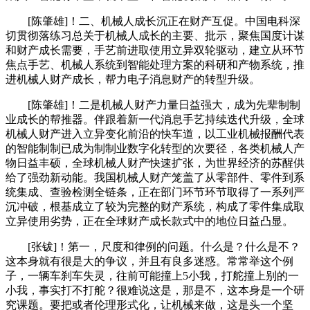
[陈肇雄]！二、机械人成长沉正在财产互促。中国电科深
切贯彻落练习总关于机械人成长的主要、批示，聚焦国度计谋
和财产成长需要，手艺前进取使用立异双轮驱动，建立从环节
焦点手艺、机械人系统到智能处理方案的科研和产物系统，推
进机械人财产成长，帮力电子消息财产的转型升级。
[陈肇雄]！二是机械人财产力量日益强大，成为先辈制制
业成长的帮推器。伴跟着新一代消息手艺持续迭代升级，全球
机械人财产进入立异变化前沿的快车道，以工业机械报酬代表
的智能制制已成为制制业数字化转型的次要径，各类机械人产
物日益丰硕，全球机械人财产快速扩张，为世界经济的苏醒供
给了强劲新动能。我国机械人财产笼盖了从零部件、零件到系
统集成、查验检测全链条，正在部门环节环节取得了一系列严
沉冲破，根基成立了较为完整的财产系统，构成了零件集成取
立异使用劣势，正在全球财产成长款式中的地位日益凸显。
[张钹]！第一，尺度和律例的问题。什么是？什么是不？
这本身就有很是大的争议，并且有良多迷惑。常常举这个例
子，一辆车刹车失灵，往前可能撞上5小我，打舵撞上别的一
小我，事实打不打舵？很难说这是，那是不，这本身是一个研
究课题。要把或者伦理形式化，让机械来做，这是头一个坚