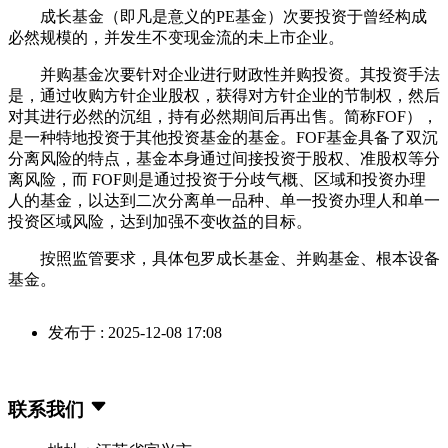
成长基金（即凡是意义的PE基金）次要投资于曾经构成
必然规模的，并发生不变现金流的未上市企业。
并购基金次要针对企业进行财政性并购投资。其投资手法
是，通过收购方针企业股权，获得对方针企业的节制权，然后
对其进行必然的沉组，持有必然期间后再出售。简称FOF），
是一种特地投资于其他投资基金的基金。FOF基金具备了双沉
分离风险的特点，基金本身通过间接投资于股权、准股权等分
离风险，而 FOF则是通过投资于分歧气概、区域和投资办理
人的基金，以达到二次分离单一品种、单一投资办理人和单一
投资区域风险，达到加强不变收益的目标。
按照监管要求，具体包罗成长基金、并购基金、根本设备
基金。
发布于 : 2025-12-08 17:08
联系我们