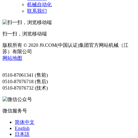
机械自动化
联系我们
扫一扫，浏览移动端
版权所有 © 2020 J9.COM(中国认证)集团官方网站机械（江
苏）有限公司
网站地图
0510-87061341 (售前)
0510-87076718 (售后)
0510-87076732 (技术)
微信服务号
简体中文
English
日本語