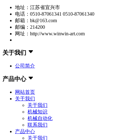
地址：江苏省宜兴市
电话：0510-87061341 0510-87061340
邮箱：bk@163.com
邮编：214200
网址：http://www.winwin-art.com
关于我们
公司简介
产品中心
网站首页
关于我们
关于我们
机械知识
机械自动化
联系我们
产品中心
关于我们