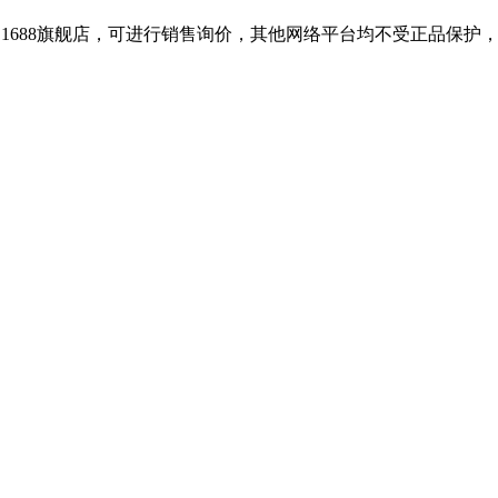
和1688旗舰店，可进行销售询价，其他网络平台均不受正品保护，