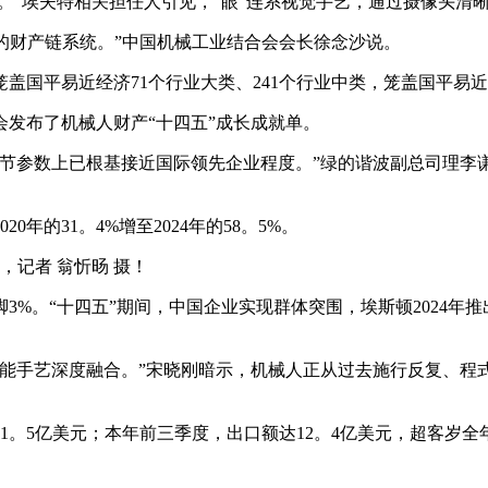
’。”埃夫特相关担任人引见，“眼”连系视觉手艺，通过摄像头清
的财产链系统。”中国机械工业结合会会长徐念沙说。
平易近经济71个行业大类、241个行业中类，笼盖国平易近经济
发布了机械人财产“十四五”成长成就单。
节参数上已根基接近国际领先企业程度。”绿的谐波副总司理李
的31。4%增至2024年的58。5%。
，记者 翁忻旸 摄！
“十四五”期间，中国企业实现群体突围，埃斯顿2024年推出的
手艺深度融合。”宋晓刚暗示，机械人正从过去施行反复、程式化
11。5亿美元；本年前三季度，出口额达12。4亿美元，超客岁全