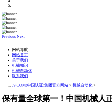
Previous
Next
网站导航
网站首页
关于我们
机械知识
机械自动化
联系我们
J9.COM(中国认证)集团官方网站
>
机械自动化
>
保有量全球第一！中国机械人