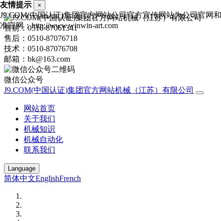
友情提示
×
J9.COM(中国认证)集团官方网站公司官方宣传网站为公司官网
准官网：http://www.winwin-art.com
售前：0510-87061341
售后：0510-87076718
技术：0510-87076708
邮箱：bk@163.com
微信公众号
J9.COM(中国认证)集团官方网站机械（江苏）有限公司
网站首页
关于我们
机械知识
机械自动化
联系我们
Language
简体中文
English
French