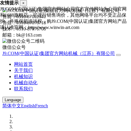
友情提示
×
J9.COM(中国认证)集团官方网站公司官方宣传网站为公司官网
和1688旗舰店，可进行销售询价，其他网络平台均不受正品保
售前：0510-87061341
护，并将保留追诉权，购J9.COM(中国认证)集团官方网站产品
售后：0510-87076718
请认准官网：http://www.winwin-art.com
技术：0510-87076708
邮箱：bk@163.com
微信公众号
J9.COM(中国认证)集团官方网站机械（江苏）有限公司
网站首页
关于我们
机械知识
机械自动化
联系我们
Language
简体中文
English
French