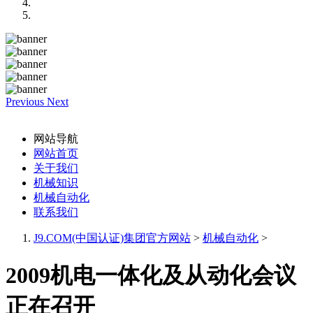
Previous
Next
网站导航
网站首页
关于我们
机械知识
机械自动化
联系我们
J9.COM(中国认证)集团官方网站
>
机械自动化
>
2009机电一体化及从动化会议
正在召开