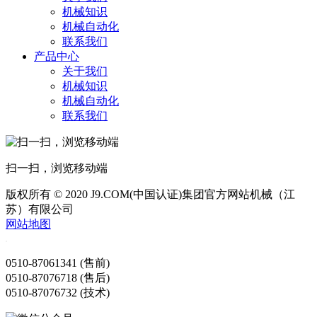
机械知识
机械自动化
联系我们
产品中心
关于我们
机械知识
机械自动化
联系我们
扫一扫，浏览移动端
版权所有 © 2020 J9.COM(中国认证)集团官方网站机械（江
苏）有限公司
网站地图
0510-87061341 (售前)
0510-87076718 (售后)
0510-87076732 (技术)