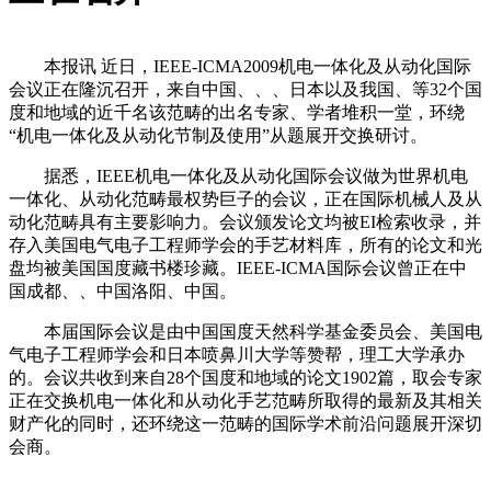
本报讯 近日，IEEE-ICMA2009机电一体化及从动化国际
会议正在隆沉召开，来自中国、、、日本以及我国、等32个国
度和地域的近千名该范畴的出名专家、学者堆积一堂，环绕
“机电一体化及从动化节制及使用”从题展开交换研讨。
据悉，IEEE机电一体化及从动化国际会议做为世界机电
一体化、从动化范畴最权势巨子的会议，正在国际机械人及从
动化范畴具有主要影响力。会议颁发论文均被EI检索收录，并
存入美国电气电子工程师学会的手艺材料库，所有的论文和光
盘均被美国国度藏书楼珍藏。IEEE-ICMA国际会议曾正在中
国成都、、中国洛阳、中国。
本届国际会议是由中国国度天然科学基金委员会、美国电
气电子工程师学会和日本喷鼻川大学等赞帮，理工大学承办
的。会议共收到来自28个国度和地域的论文1902篇，取会专家
正在交换机电一体化和从动化手艺范畴所取得的最新及其相关
财产化的同时，还环绕这一范畴的国际学术前沿问题展开深切
会商。