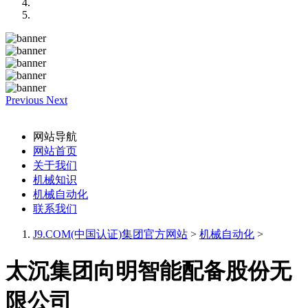
Previous
Next
网站导航
网站首页
关于我们
机械知识
机械自动化
联系我们
J9.COM(中国认证)集团官方网站
>
机械自动化
>
太沉集团向明智能配备股份无
限公司