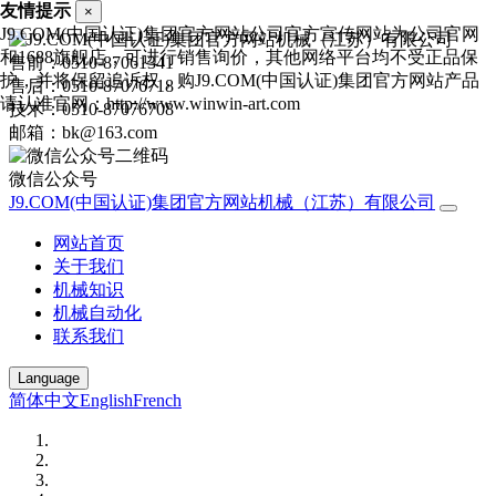
友情提示
×
J9.COM(中国认证)集团官方网站公司官方宣传网站为公司官网
和1688旗舰店，可进行销售询价，其他网络平台均不受正品保
售前：0510-87061341
护，并将保留追诉权，购J9.COM(中国认证)集团官方网站产品
售后：0510-87076718
请认准官网：http://www.winwin-art.com
技术：0510-87076708
邮箱：bk@163.com
微信公众号
J9.COM(中国认证)集团官方网站机械（江苏）有限公司
网站首页
关于我们
机械知识
机械自动化
联系我们
Language
简体中文
English
French