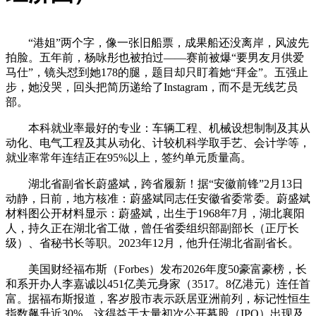
“港姐”两个字，像一张旧船票，成果船还没离岸，风波先
拍脸。五年前，杨咏彤也被拍过——赛前被爆“要男友月供爱
马仕”，镜头怼到她178的腿，题目却只盯着她“拜金”。五强止
步，她没哭，回头把简历递给了Instagram，而不是无线艺员
部。
本科就业率最好的专业：车辆工程、机械设想制制及其从
动化、电气工程及其从动化、计较机科学取手艺、会计学等，
就业率常年连结正在95%以上，签约单元质量高。
湖北省副省长蔚盛斌，跨省履新！据“安徽前锋”2月13日
动静，日前，地方核准：蔚盛斌同志任安徽省委常委。蔚盛斌
材料图公开材料显示：蔚盛斌，出生于1968年7月，湖北襄阳
人，持久正在湖北省工做，曾任省委组织部副部长（正厅长
级）、省秘书长等职。2023年12月，他升任湖北省副省长。
美国财经福布斯（Forbes）发布2026年度50豪富豪榜，长
和系开办人李嘉诚以451亿美元身家（3517。8亿港元）连任首
富。据福布斯报道，客岁股市表示跃居亚洲前列，标记性恒生
指数飙升近30%，这得益于大量初次公开募股（IPO）出现及