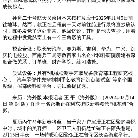
企合做和地域就业劣势，为本科生供给了高质量的就业保障和
成长起点。
神舟二十号航天员乘组本来按打算应于2025年11月5日前
往地球。然而，就正在启程前一天对前往舱进行最终查抄确认
时，陈冬发觉了这处非常。他回忆说，其时是他去查抄，用看
的过程中发觉舷窗上有一个三角形的工具。
校企合做：取长安汽车、赛力斯、吉利、华为、中兴、沉
庆机电控股、西南兵工局等数百家出名企业和科研院所建有深
度合做关系，订单班、财产学院、练习浩繁。
尝试设备：具有“机械检测手艺取配备教育部工程研究核
心”、“汽车零部件先辈制制手艺教育部沉点尝试室”等多个国
度级、省部级科研平台，尝试前提优秀。
来历：海外版 本报记者 王 平《海外版》（2026年02月14
日 第 04 版）图为一名密斯正在利东街取新春粉饰“桃花树”合
影。
夏历丙午马年新春将至，当千家万户沉浸正在团聚的喜悦
中时，城市的美容师——环卫工人们仍然忙碌正在陌头巷尾。
2月15日半夜，一场特暖心团聚饭正在普陀区长命街道举行。